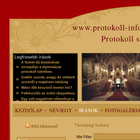
www.protokoll-inf
Protokoll 
Legfrissebb írások
A Nobel-díj átadásának
ünnepélye a diplomáciai
protokoll tükrében.
Gellért sztorik, avagy-Az eltitkolt
ezüsttől a majdnem-rablásig
Mikor illik köszönő levelet írni?
Felkészülés az üzleti tárgyalásra.
Egy volt nagykövet véleménye a
protokollról
KEZDŐLAP
NÉVJEGY
ÍRÁSOK
FOTÓGALÉRI
Társasági kultúra
RSS Hírkövető
title Filter