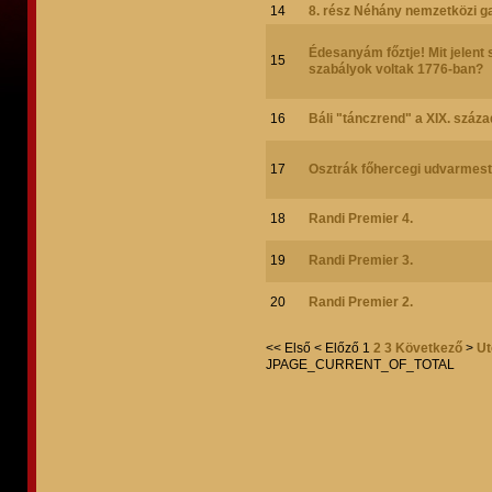
14
8. rész Néhány nemzetközi ga
Édesanyám főztje! Mit jelent
15
szabályok voltak 1776-ban?
16
Báli "tánczrend" a XIX. száza
17
Osztrák főhercegi udvarmest
18
Randi Premier 4.
19
Randi Premier 3.
20
Randi Premier 2.
<<
Első
<
Előző
1
2
3
Következő
>
Ut
JPAGE_CURRENT_OF_TOTAL