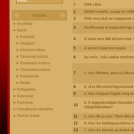
#
Cikk címe
1
Gellért sztorik, avagy-Az elti
Főmenü
2
Félix macskát ne hagyjanak a
Kezdőlap
3
Fordítsanak le kapásból egy 
Írások
Protokoll
4
A halat nem illik késsel enni.
Világjáró
5
A borivó tízparancsolata
Közéleti kultúra
Társasági kultúra
6
Az evés - ivás vidám történe
Viselkedés kultúra
Öltözködés kultúra
7
1. rész Minden, amit az étkezés
Publikációk
Média
8
2. rész Mit mivel fogyasztunk
Fotógaléria
9
3. rész Hogyan fogjuk meg a
Kapcsolat
Partnerek
4. A leggyakrabban használt ev
10
Világháborúban?
Feliratkozás hírlevélre
Partner linkek
11
5. rész Mi az ami: Tilos! Mit
12
6. rész Az ételfogyasztásra 
13
7. rész Az étrend, az ételek t