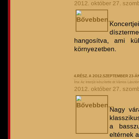
2012. október 27. szomb
Koncertje
díszterme
hangosítva, ami kü
környezetben.
4.RÉSZ. A 2O12.SZEPTEMBER 23
Írta: Az interjút készítette dr.Vámos László
2012. október 27. szomb
Nagy vár
klassziku
a bassz
eltérnek 