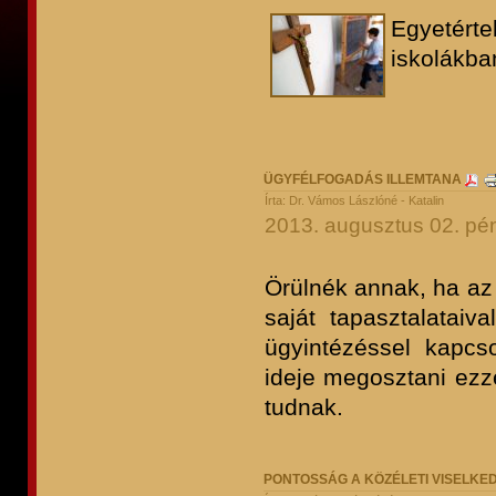
Egyetérte
iskolákban
ÜGYFÉLFOGADÁS ILLEMTANA
Írta: Dr. Vámos Lászlóné - Katalin
2013. augusztus 02. pén
Örülnék annak, ha az 
saját tapasztalatai
ügyintézéssel kapcs
ideje megosztani ezze
tudnak.
PONTOSSÁG A KÖZÉLETI VISELK