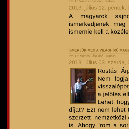
Írta: Dr.Vámos Lászlóné - Katalin
2013. július 12. péntek,
A magyarok sajn
ismerkedjenek meg 
ismernie kell a közél
ISMERJÜK MEG A VILÁGHÍRŰ MA
Írta: Dr. Vámos Lászlóné - Katalin
2013. július 03. szerda,
Rostás Árp
Nem fogja 
visszalépet
a jelölés e
Lehet, hog
díjat? Ezt nem lehet 
szerzett nemzetközi
is. Ahogy írom a sor