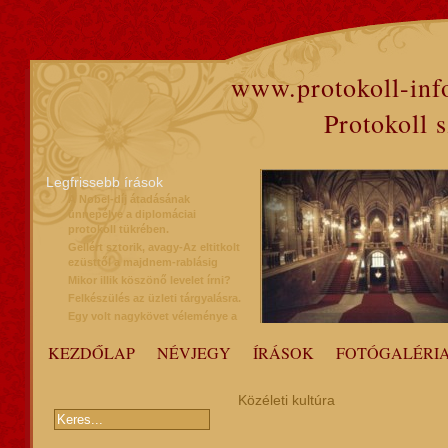
www.protokoll-inf
Protokoll 
Legfrissebb írások
A Nobel-díj átadásának
ünnepélye a diplomáciai
protokoll tükrében.
Gellért sztorik, avagy-Az eltitkolt
ezüsttől a majdnem-rablásig
Mikor illik köszönő levelet írni?
Felkészülés az üzleti tárgyalásra.
Egy volt nagykövet véleménye a
protokollról
KEZDŐLAP
NÉVJEGY
ÍRÁSOK
FOTÓGALÉRI
Közéleti kultúra