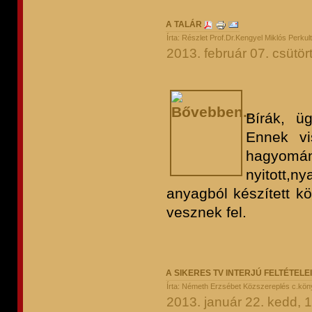
A TALÁR
Írta: Részlet Prof.Dr.Kengyel Miklós Perku
2013. február 07. csütör
Bírák, ü
Ennek vi
hagyomány
nyitott,
anyagból készített k
vesznek fel.
A SIKERES TV INTERJÚ FELTÉTELEI
Írta: Németh Erzsébet Közszereplés c.köny
2013. január 22. kedd, 