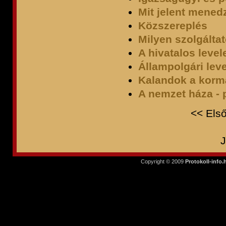
Mit jelent mened
Közszereplés
Milyen szolgáltat
A hivatalos leve
Állampolgári lev
Kalandok a kormá
A nemzet háza - 
<<
Els
Copyright © 2009
Protokoll-info.