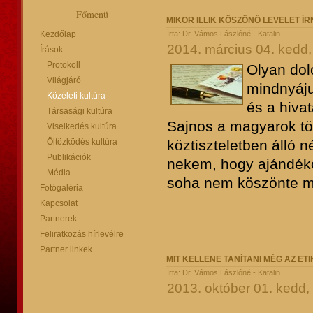
Főmenü
MIKOR ILLIK KÖSZÖNŐ LEVELET ÍR
Kezdőlap
Írta: Dr. Vámos Lászlóné - Katalin
2014. március 04. kedd,
Írások
Protokoll
Olyan dol
Világjáró
mindnyáju
Közéleti kultúra
és a hivat
Társasági kultúra
Sajnos a magyarok t
Viselkedés kultúra
Öltözködés kultúra
köztiszteletben álló
Publikációk
nekem, hogy ajándékot
Média
soha nem köszönte m
Fotógaléria
Kapcsolat
Partnerek
Feliratkozás hírlevélre
Partner linkek
MIT KELLENE TANÍTANI MÉG AZ ET
Írta: Dr. Vámos Lászlóné - Katalin
2013. október 01. kedd,