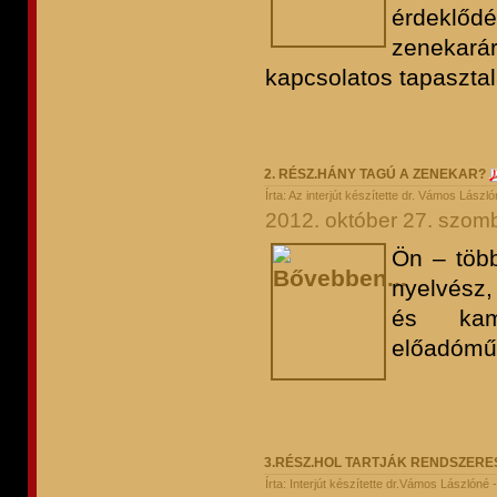
érdeklődé
zenekará
kapcsolatos tapasztala
2. RÉSZ.HÁNY TAGÚ A ZENEKAR?
Írta: Az interjút készítette dr. Vámos Lász
2012. október 27. szomb
Ön – több
nyelvész
és kama
előadómű
3.RÉSZ.HOL TARTJÁK RENDSZERE
Írta: Interjút készítette dr.Vámos Lászlóné 