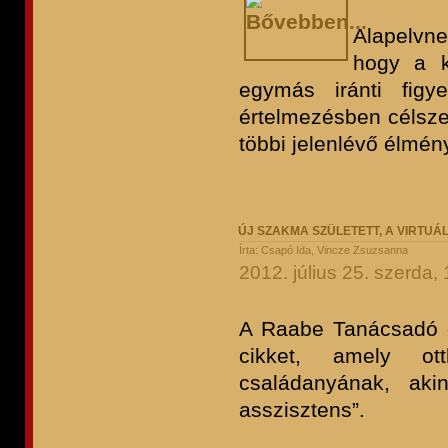
Alapelvne
hogy a k
egymás iránti figy
értelmezésben célsze
többi jelenlévő élmén
ÚJ SZAKMA SZÜLETETT, A VIRTUÁL
Írta: Csapó Ida, Vincze Zsuzsanna
2012. július 25. szerda,
A Raabe Tanácsadó é
cikket, amely ot
családanyának, aki
asszisztens”.