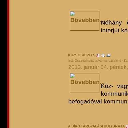
Néhány ö
interjút k
KÖZSZEREPLÉS
Írta: Összeállította dr.Vámos Lászlóné - Ka
2013. január 04. péntek
Köz- vag
kommuni
befogadóval kommuni
A BÍRÓ TÁRGYALÁSI KULTÚRÁJA