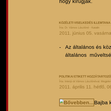
hogy kirúgják.
KÖZÉLETI VISELKEDÉS ILLEMTAN
Írta: Dr. Vámos Lászlóné - Katalin
2011. június 05. vasárn
- Az általános és köz
általános műveltség
POLITIKAI ETIKETT HOZZÁTARTOZ
Írta: Interjú dr.Vámos Lászlónéval. Megje
2011. április 11. hétfő, 0
Bajba k