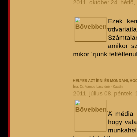
2011. október 24. hétfő,
Ezek kem
udvariatl
Számtalan
amikor sz
mikor írjunk feltétlen
HELYES AZT ÍRNI ÉS MONDANI, HO
Írta: Dr. Vámos Lászlóné - Katalin
2011. július 08. péntek,
A média 
hogy vala
munkahel