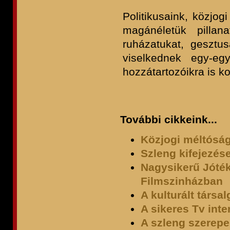
Politikusaink, közjo
magánéletük pillana
ruházatukat, gesztu
viselkednek egy-eg
hozzátartozóikra is k
További cikkeink...
Közjogi méltóság
Szleng kifejezés
Nagysikerű Jóté
Filmszinházban
A kulturált társa
A sikeres Tv inte
A szleng szerepe