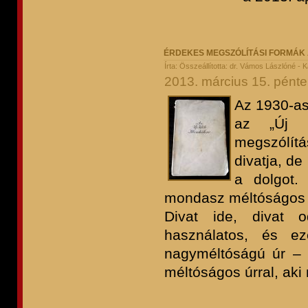
ÉRDEKES MEGSZÓLÍTÁSI FORMÁK
Írta: Összeállította: dr. Vámos Lászlóné - K
2013. március 15. pénte
Az 1930-as
az „Új I
megszólítá
divatja, d
a dolgot.
mondasz méltóságos h
Divat ide, divat 
használatos, és e
nagyméltóságú úr – 
méltóságos úrral, aki 