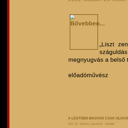
„Liszt ze
száguld
megnyugvás a belső t
Hav
előadóművész
A LEGTÖBB MAGYAR CSAK OLVASNI
Írta: Dr. Vámos Lászlóné - Katalin