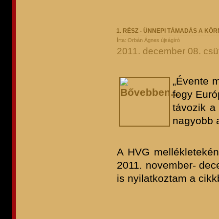
1. RÉSZ - ÜNNEPI TÁMADÁS A KÖ
Írta: Orbán Ágnes újságíró
2011. december 08. csüt
„Évente m
fogy Euró
távozik a
nagyobb a
A HVG mellékleteként
2011. november- dec
is nyilatkoztam a cik