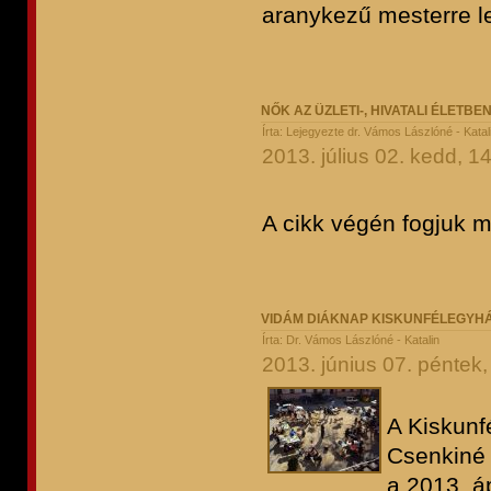
aranykezű mesterre 
NŐK AZ ÜZLETI-, HIVATALI ÉLETBE
Írta: Lejegyezte dr. Vámos Lászlóné - Kata
2013. július 02. kedd, 1
A cikk végén fogjuk m
VIDÁM DIÁKNAP KISKUNFÉLEGYH
Írta: Dr. Vámos Lászlóné - Katalin
2013. június 07. péntek,
A Kiskunf
Csenkiné 
a 2013. á