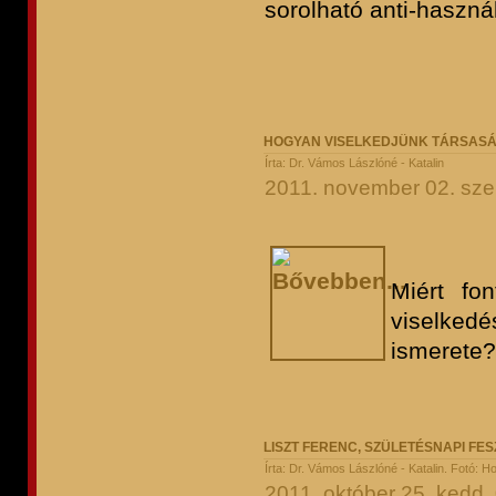
sorolható anti-haszná
HOGYAN VISELKEDJÜNK TÁRSASÁ
Írta: Dr. Vámos Lászlóné - Katalin
2011. november 02. sze
Miért fo
viselked
ismerete?
LISZT FERENC, SZÜLETÉSNAPI FESZ
Írta: Dr. Vámos Lászlóné - Katalin. Fotó: 
2011. október 25. kedd,