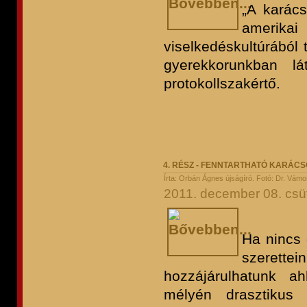
„A karács
amerikai
viselkedéskultúrából 
gyerekkorunkban l
protokollszakértő.
4. RÉSZ - FENNTARTHATÓ KARÁC
Írta: Orbán Ágnes újságíró. Fotó: Dr. Vámo
2011. december 08. csüt
Ha nincs 
szerett
hozzájárulhatunk a
mélyén drasztikus 