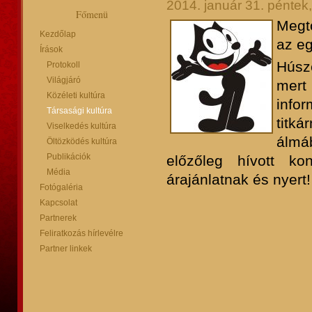
2014. január 31. péntek
Főmenü
Megt
Kezdőlap
az eg
Írások
Húsze
Protokoll
Világjáró
mert
Közéleti kultúra
info
Társasági kultúra
titká
Viselkedés kultúra
álmá
Öltözködés kultúra
Publikációk
előzőleg hívott k
Média
árajánlatnak és nyert!
Fotógaléria
Kapcsolat
Partnerek
Feliratkozás hírlevélre
Partner linkek