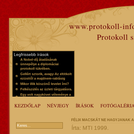
www.protokoll-inf
Protokoll 
Legfrissebb írások
A Nobel-díj átadásának
ünnepélye a diplomáciai
protokoll tükrében.
Gellért sztorik, avagy-Az eltitkolt
ezüsttől a majdnem-rablásig
Mikor illik köszönő levelet írni?
Felkészülés az üzleti tárgyalásra.
Egy volt nagykövet véleménye a
protokollról
KEZDŐLAP
NÉVJEGY
ÍRÁSOK
FOTÓGALÉRI
FÉLIX MACSKÁT NE HAGYJANAK A
Írta: MTI 1999.