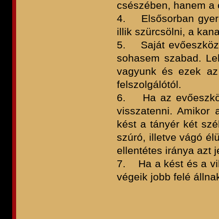
csészében, hanem a cs
4. Elsősorban gyere
illik szürcsölni, a ka
5. Saját evőeszközün
sohasem szabad. Leh
vagyunk és ezek az 
felszolgálótól.
6. Ha az evőeszközt
visszatenni. Amikor 
kést a tányér két szé
szúró, illetve vágó é
ellentétes iránya azt 
7. Ha a kést és a vil
végeik jobb felé állna
II