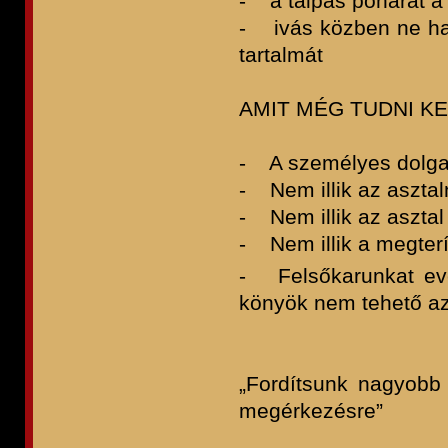
- a talpas poharat a
- ivás közben ne hajt
tartalmát
AMIT MÉG TUDNI KELL
- A személyes dolgai
- Nem illik az asztaln
- Nem illik az asztal 
- Nem illik a megterí
- Felsőkarunkat evés
könyök nem tehető az
„Fordítsunk nagyobb 
megérkezésre”
Madame