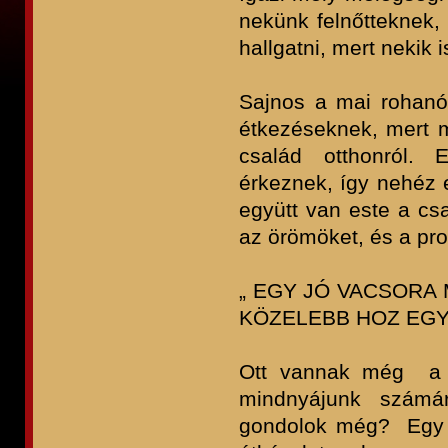
nekünk felnőtteknek,
hallgatni, mert nekik 
Sajnos a mai rohanó
étkezéseknek, mert m
család otthonról. 
érkeznek, így nehéz e
együtt van este a cs
az örömöket, és a pro
„ EGY JÓ VACSORA 
KÖZELEBB HOZ EG
Ott vannak még a v
mindnyájunk számá
gondolok még? Egy ki