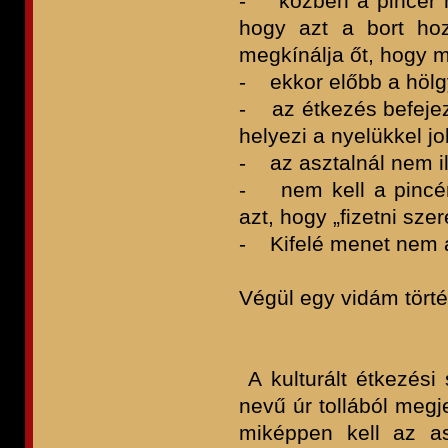
- közben a pincér me
hogy azt a bort hoz
megkínálja őt, hogy m
- ekkor előbb a hölgyn
- az étkezés befejez
helyezi a nyelükkel jo
- az asztalnál nem il
- nem kell a pincér
azt, hogy „fizetni sz
- Kifelé menet nem a
Végül egy vidám törté
V
A kulturált étkezési
nevű úr tollából megj
miképpen kell az as