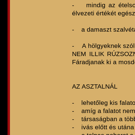
- mindig az ételsor
élvezeti értékét egészí
- a damaszt szalvétá
- A hölgyeknek szó
NEM ILLIK RÚZSOZ
Fáradjanak ki a mosdó
AZ ASZTALNÁL
- lehetőleg kis falat
- amíg a falatot nem 
- társaságban a töb
- ivás előtt és utána