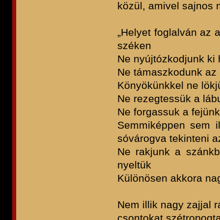
közül, amivel sajnos 
„Helyet foglalván az 
széken
Ne nyújtózkodjunk ki
Ne támaszkodunk az 
Könyökünkkel ne lök
Ne rezegtessük a láb
Ne forgassuk a fejünk
Semmiképpen sem ill
sóvárogva tekinteni a
Ne rakjunk a szánkb
nyeltük
Különösen akkora nag
Nem illik nagy zajjal 
csontokat szétropogta