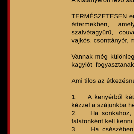
TERMÉSZETESEN ennél
éttermekben, ame
szalvétagyűrű, couver
vajkés, csonttányér, 
Vannak még különlege
kagylót, fogyasztana
Ami tilos az étkezésn
1. A kenyérből két k
kézzel a szájunkba he
2. Ha sonkához, saj
falatonként kell kenn
3. Ha csészében ka