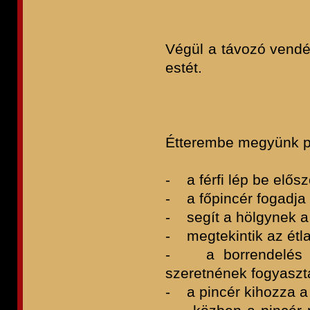
Végül a távozó vendé
estét.
I
Étterembe megyünk p
- a férfi lép be előszö
- a főpincér fogadja 
- segít a hölgynek a
- megtekintik az étlap
- a borrendelés a f
szeretnének fogyaszt
- a pincér kihozza a