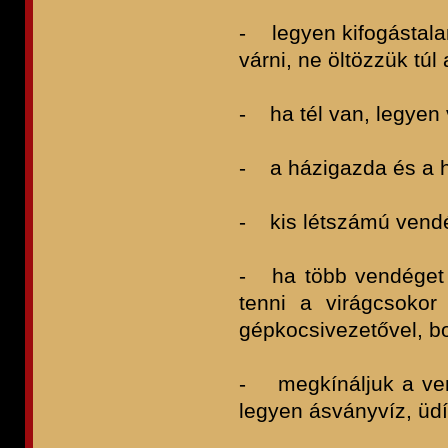
- legyen kifogástal
várni, ne öltözzük tú
- ha tél van, legyen v
- a házigazda és a h
- kis létszámú vendé
- ha több vendéget 
tenni a virágcsoko
gépkocsivezetővel, bo
- megkínáljuk a vendé
legyen ásványvíz, üdít