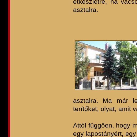
étkészletre, ha vac
asztalra.
I
asztalra. Ma már le
terítőket, olyat, amit 
Attól függően, hogy m
egy lapostányért, egy