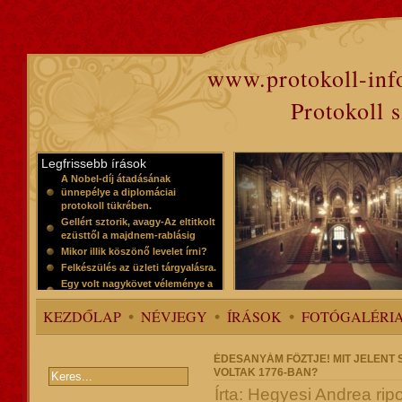
www.protokoll-inf
Protokoll 
Legfrissebb írások
A Nobel-díj átadásának
ünnepélye a diplomáciai
protokoll tükrében.
Gellért sztorik, avagy-Az eltitkolt
ezüsttől a majdnem-rablásig
Mikor illik köszönő levelet írni?
Felkészülés az üzleti tárgyalásra.
Egy volt nagykövet véleménye a
protokollról
KEZDŐLAP
NÉVJEGY
ÍRÁSOK
FOTÓGALÉRI
ÉDESANYÁM FŐZTJE! MIT JELENT
VOLTAK 1776-BAN?
Írta: Hegyesi Andrea rip