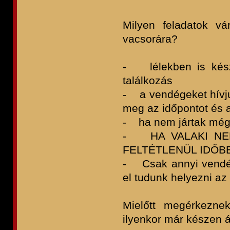
Milyen feladatok v
vacsorára?
- lélekben is készü
találkozás
- a vendégeket hívjuk
meg az időpontot és a
- ha nem jártak még 
- HA VALAKI NEM
FELTÉTLENÜL IDŐBE
- Csak annyi vendég
el tudunk helyezni az 
Mielőtt megérkezne
ilyenkor már készen á