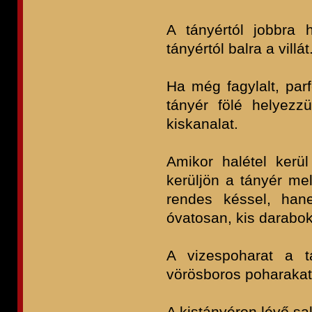
A tányértól jobbra 
tányértól balra a villát
Ha még fagylalt, par
tányér fölé helyezzü
kiskanalat.
Amikor halétel kerül
kerüljön a tányér me
rendes késsel, hane
óvatosan, kis darabo
A vizespoharat a t
vörösboros poharakat 
A kistányéron lévő sal