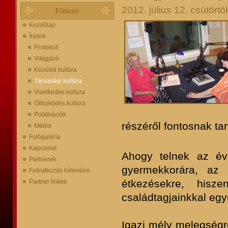
2012. július 12. csütörtö
Főmenü
Kezdőlap
Írások
Protokoll
Világjáró
Közéleti kultúra
Társasági kultúra
Viselkedés kultúra
Öltözködés kultúra
Publikációk
részéről fontosnak tar
Média
Fotógaléria
Kapcsolat
Ahogy telnek az év
Partnerek
gyermekkorára, az 
Feliratkozás hírlevélre
étkezésekre, hisz
Partner linkek
családtagjainkkal egy
Igazi mély melegség