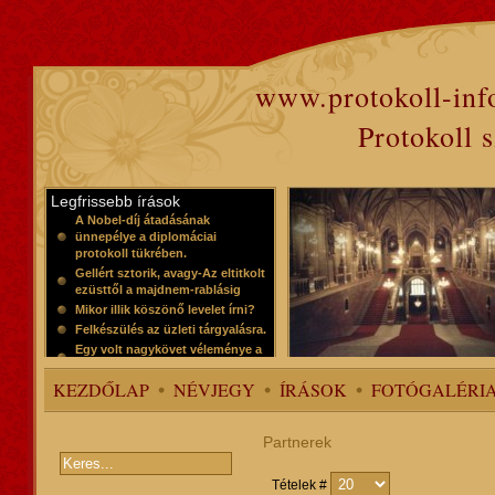
www.protokoll-inf
Protokoll 
Legfrissebb írások
A Nobel-díj átadásának
ünnepélye a diplomáciai
protokoll tükrében.
Gellért sztorik, avagy-Az eltitkolt
ezüsttől a majdnem-rablásig
Mikor illik köszönő levelet írni?
Felkészülés az üzleti tárgyalásra.
Egy volt nagykövet véleménye a
protokollról
KEZDŐLAP
NÉVJEGY
ÍRÁSOK
FOTÓGALÉRI
Partnerek
Tételek #