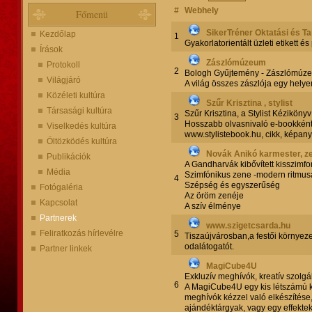
#
Webhely
Főmenü
SikerTréner Oktatási és T
Kezdőlap
1
Gyakorlatorientált üzleti etikett és
Írások
Zászlómúzeum
Protokoll
2
Bologh Gyűjtemény - Zászlómúz
Világjáró
A világ összes zászlója egy helye
Közéleti kultúra
Szűr Krisztina , stylist
Társasági kultúra
Szűr Krisztina, a Stylist Kézikön
3
Hosszabb olvasnivaló e-bookként
Viselkedés kultúra
www.stylistebook.hu, cikk, képanya
Öltözködés kultúra
Novák Anikó karmester, z
Publikációk
A Gandharvák kibővített kisszimfo
Média
Szimfónikus zene -modern ritmus
4
Szépség és egyszerűség
Fotógaléria
Az öröm zenéje
Kapcsolat
A szív élménye
Partnerek
www.szigetcsarda.hu
Feliratkozás hírlevélre
5
Tiszaújvárosban,a festői környeze
odalátogatót.
Partner linkek
MagiCube4U
Exkluzív meghívók, kreatív szolgá
6
A MagiCube4U egy kis létszámú kr
meghívók kézzel való elkészítése
ajándéktárgyak, vagy egy effektek