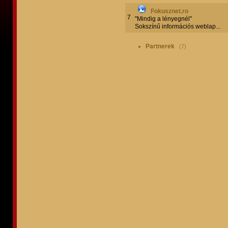
Fokusznet.ro
7
"Mindig a lényegnél"
Sokszínű információs weblap...
Partnerek
(7)