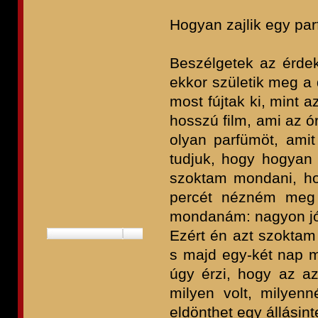
Hogyan zajlik egy p
Beszélgetek az érdek
ekkor születik meg a 
most fújtak ki, mint 
hosszú film, ami az 
olyan parfümöt, amit
tudjuk, hogy hogyan k
szoktam mondani, ho
percét nézném meg 
mondanám: nagyon jó 
Ezért én azt szoktam 
s majd egy-két nap mú
úgy érzi, hogy az a
milyen volt, milyenné
eldönthet egy állásinte