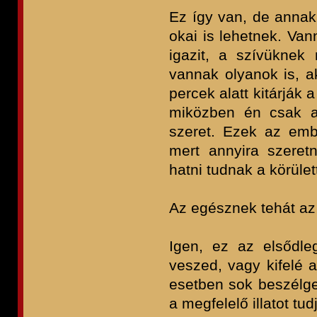
Ez így van, de annak,
okai is lehetnek. Van
igazit, a szívüknek
vannak olyanok is, a
percek alatt kitárják 
miközben én csak an
szeret. Ezek az em
mert annyira szeretn
hatni tudnak a körület
Az egésznek tehát az
Igen, ez az elsődl
veszed, vagy kifelé 
esetben sok beszélg
a megfelelő illatot tud