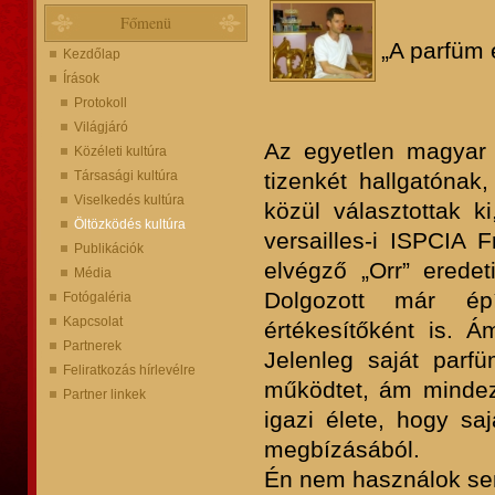
Főmenü
„A parfüm 
Kezdőlap
Írások
Protokoll
Világjáró
Az egyetlen magyar 
Közéleti kultúra
Társasági kultúra
tizenkét hallgatónak,
Viselkedés kultúra
közül választottak 
Öltözködés kultúra
versailles-i ISPCIA
Publikációk
elvégző „Orr” eredet
Média
Dolgozott már épí
Fotógaléria
Kapcsolat
értékesítőként is. Ám
Partnerek
Jelenleg saját parfü
Feliratkozás hírlevélre
működtet, ám mindez 
Partner linkek
igazi élete, hogy saj
megbízásából.
Én nem használok sem