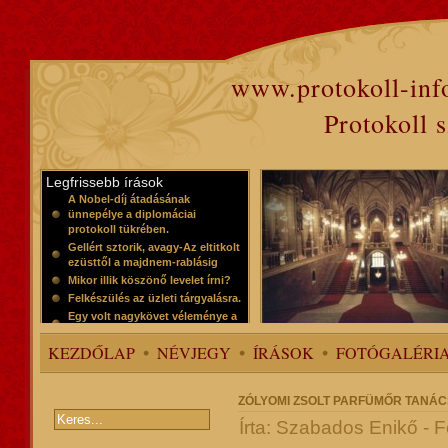
www.protokoll-inf
Protokoll 
Legfrissebb írások
A Nobel-díj átadásának
ünnepélye a diplomáciai
protokoll tükrében.
Gellért sztorik, avagy-Az eltitkolt
ezüsttől a majdnem-rablásig
Mikor illik köszönő levelet írni?
Felkészülés az üzleti tárgyalásra.
Egy volt nagykövet véleménye a
protokollról
KEZDŐLAP
NÉVJEGY
ÍRÁSOK
FOTÓGALÉRI
ZÓLYOMI ZSOLT PARFÜMŐR TANÁC
Írta: Szabados Enikő -