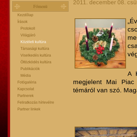
2011. december 08. csüt
Főmenü
Kezdőlap
„É
Írások
cs
Protokoll
Világjáró
men
Közéleti kultúra
cs
Társasági kultúra
vég
Viselkedés kultúra
Öltözködés kultúra
Publikációk
A 
Média
megjelent Mai Piac
Fotógaléria
témáról van szó. Mag
Kapcsolat
Partnerek
Feliratkozás hírlevélre
Partner linkek