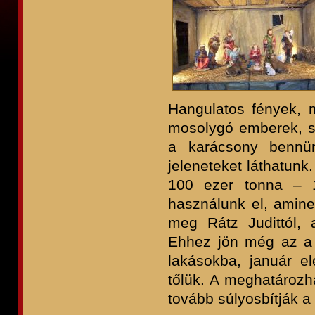
Hangulatos fények, m
mosolygó emberek, sz
a karácsony bennü
jeleneteket láthatunk
100 ezer tonna – 1
használunk el, aminek
meg Rátz Judittól, 
Ehhez jön még az a
lakásokba, január e
tőlük. A meghatároz
tovább súlyosbítják a 