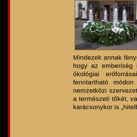
Mindezek annak fényé
hogy az emberiség i
ökológiai erőforrá
fenntartható módon 
nemzetközi szervezet
a természeti tőkét, v
karácsonykor is „hitel