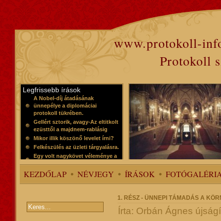
www.protokoll-inf
Protokoll 
Legfrissebb írások
A Nobel-díj átadásának
ünnepélye a diplomáciai
protokoll tükrében.
Gellért sztorik, avagy-Az eltitkolt
ezüsttől a majdnem-rablásig
Mikor illik köszönő levelet írni?
Felkészülés az üzleti tárgyalásra.
Egy volt nagykövet véleménye a
protokollról
KEZDŐLAP
NÉVJEGY
ÍRÁSOK
FOTÓGALÉRI
1. RÉSZ - ÜNNEPI TÁMADÁS A KÖ
Írta: Orbán Ágnes újság