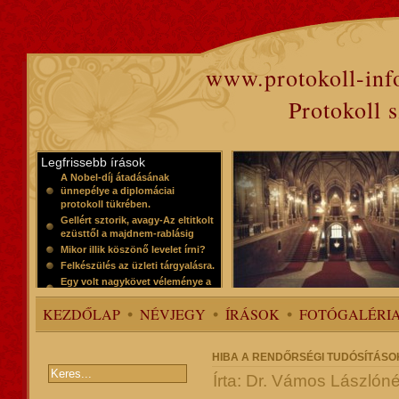
www.protokoll-inf
Protokoll 
Legfrissebb írások
A Nobel-díj átadásának
ünnepélye a diplomáciai
protokoll tükrében.
Gellért sztorik, avagy-Az eltitkolt
ezüsttől a majdnem-rablásig
Mikor illik köszönő levelet írni?
Felkészülés az üzleti tárgyalásra.
Egy volt nagykövet véleménye a
protokollról
KEZDŐLAP
NÉVJEGY
ÍRÁSOK
FOTÓGALÉRI
HIBA A RENDŐRSÉGI TUDÓSÍTÁS
Írta: Dr. Vámos Lászlóné