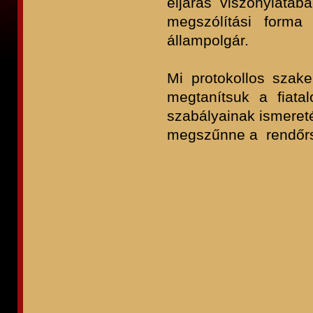
eljárás viszonylatába
megszólítási forma
állampolgár.
Mi protokollos szak
megtanítsuk a fiatal
szabályainak ismereté
megszűnne a rendőrsé