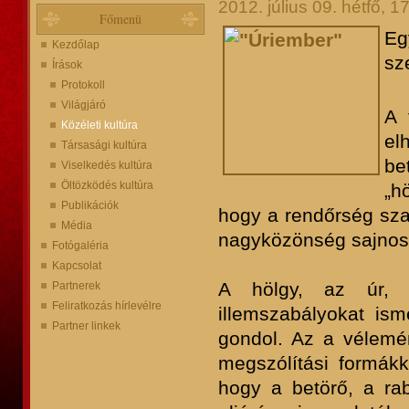
2012. július 09. hétfő, 1
Főmenü
Eg
Kezdőlap
sz
Írások
Protokoll
Világjáró
A 
Közéleti kultúra
el
Társasági kultúra
be
Viselkedés kultúra
Öltözködés kultúra
„h
Publikációk
hogy a rendőrség sza
Média
nagyközönség sajnos 
Fotógaléria
Kapcsolat
A hölgy, az úr, 
Partnerek
Feliratkozás hírlevélre
illemszabályokat isme
Partner linkek
gondol. Az a vélemé
megszólítási formákka
hogy a betörő, a rab