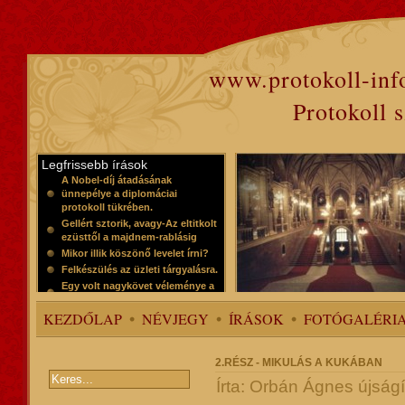
www.protokoll-inf
Protokoll 
Legfrissebb írások
A Nobel-díj átadásának
ünnepélye a diplomáciai
protokoll tükrében.
Gellért sztorik, avagy-Az eltitkolt
ezüsttől a majdnem-rablásig
Mikor illik köszönő levelet írni?
Felkészülés az üzleti tárgyalásra.
Egy volt nagykövet véleménye a
protokollról
KEZDŐLAP
NÉVJEGY
ÍRÁSOK
FOTÓGALÉRI
2.RÉSZ - MIKULÁS A KUKÁBAN
Írta: Orbán Ágnes újság