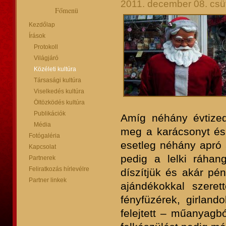
2011. december 08. csüt
Főmenü
Kezdőlap
Írások
Protokoll
Világjáró
Közéleti kultúra
Társasági kultúra
Viselkedés kultúra
Öltözködés kultúra
Publikációk
Amíg néhány évtized
Média
meg a karácsonyt és 
Fotógaléria
esetleg néhány apró a
Kapcsolat
pedig a lelki ráhan
Partnerek
Feliratkozás hírlevélre
díszítjük és akár pé
Partner linkek
ajándékokkal szeret
fényfüzérek, girland
felejtett – műanyagb