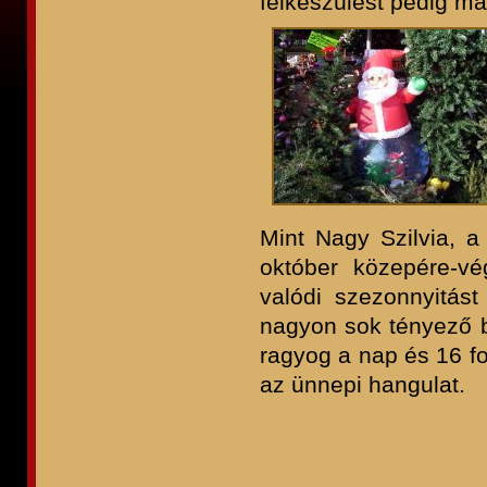
felkészülést pedig má
Mint Nagy Szilvia, a
október közepére-vé
valódi szezonnyitást
nagyon sok tényező be
ragyog a nap és 16 f
az ünnepi hangulat.