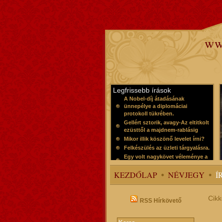
ww
Legfrissebb írások
A Nobel-díj átadásának
ünnepélye a diplomáciai
protokoll tükrében.
Gellért sztorik, avagy-Az eltitkolt
ezüsttől a majdnem-rablásig
Mikor illik köszönő levelet írni?
Felkészülés az üzleti tárgyalásra.
Egy volt nagykövet véleménye a
protokollról
KEZDŐLAP
NÉVJEGY
Í
Cikk
RSS Hírkövető