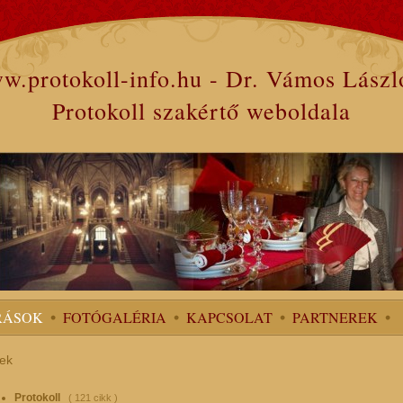
w.protokoll-info.hu - Dr. Vámos Lászl
Protokoll szakértő weboldala
RÁSOK
FOTÓGALÉRIA
KAPCSOLAT
PARTNEREK
ek
Protokoll
( 121 cikk )