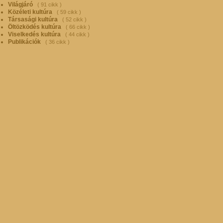
Világjáró
( 91 cikk )
Közéleti kultúra
( 59 cikk )
Társasági kultúra
( 52 cikk )
Öltözködés kultúra
( 66 cikk )
Viselkedés kultúra
( 44 cikk )
Publikációk
( 36 cikk )