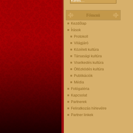
Főmenü
Kezdőlap
Írások
Protokoll
Világjáró
Közéleti kultúra
Társasági kultúra
Viselkedés kultúra
Öltözködés kultúra
Publikációk
Média
Fotógaléria
Kapcsolat
Partnerek
Feliratkozás hírlevélre
Partner linkek