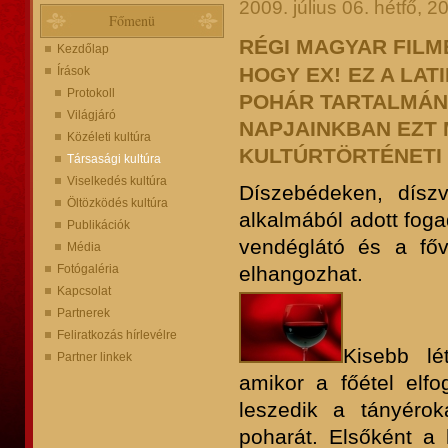
2009. július 06. hétfő, 2
Főmenü
RÉGI MAGYAR FILM
Kezdőlap
HOGY EX!
EZ A LAT
Írások
Protokoll
POHÁR TARTALMÁNA
Világjáró
NAPJAINKBAN EZT
Közéleti kultúra
KULTÚRTÖRTÉNETI
Társasági kultúra
Viselkedés kultúra
Díszebédeken, díszv
Öltözködés kultúra
alkalmából adott fog
Publikációk
vendéglátó és a főv
Média
elhangozhat.
Fotógaléria
Kapcsolat
Partnerek
Feliratkozás hírlevélre
Kisebb lé
Partner linkek
amikor a főétel elfo
leszedik a tányéroka
poharát. Elsőként a 