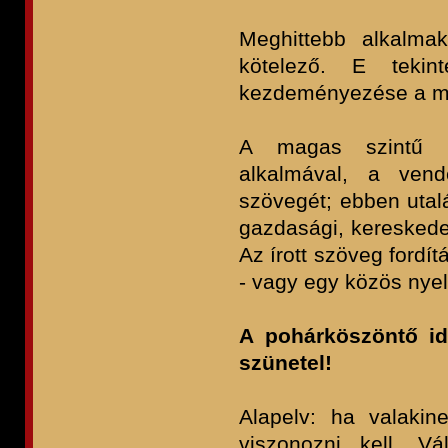
Meghittebb alkalma
kötelező. E teki
kezdeményezése a m
A magas szintű del
alkalmával, a vend
szövegét; ebben utalás
gazdasági, kereskedel
Az írott szöveg fordí
- vagy egy közös nyel
A pohárköszöntő ide
szünetel!
Alapelv: ha valakin
viszonozni kell. V