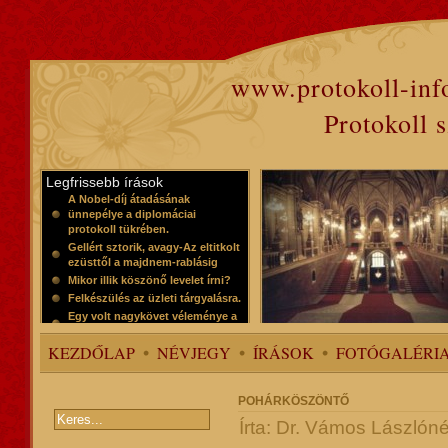
www.protokoll-inf
Protokoll 
Legfrissebb írások
A Nobel-díj átadásának
ünnepélye a diplomáciai
protokoll tükrében.
Gellért sztorik, avagy-Az eltitkolt
ezüsttől a majdnem-rablásig
Mikor illik köszönő levelet írni?
Felkészülés az üzleti tárgyalásra.
Egy volt nagykövet véleménye a
protokollról
KEZDŐLAP
NÉVJEGY
ÍRÁSOK
FOTÓGALÉRI
POHÁRKÖSZÖNTŐ
Írta: Dr. Vámos Lászlóné