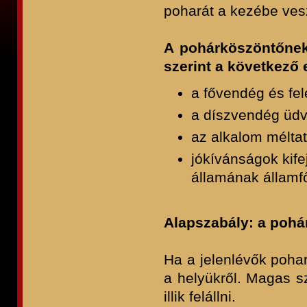
poharát a kezébe ves
A pohárköszöntőnek 
szerint a következő 
a fővendég és fel
a díszvendég üd
az alkalom mélta
jókívánságok kif
államának államfő
Alapszabály: a pohá
Ha a jelenlévők pohar
a helyükről. Magas s
illik felállni.