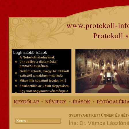
www.protokoll-inf
Protokoll 
Legfrissebb írások
A Nobel-díj átadásának
ünnepélye a diplomáciai
protokoll tükrében.
Gellért sztorik, avagy-Az eltitkolt
ezüsttől a majdnem-rablásig
Mikor illik köszönő levelet írni?
Felkészülés az üzleti tárgyalásra.
Egy volt nagykövet véleménye a
protokollról
KEZDŐLAP
NÉVJEGY
ÍRÁSOK
FOTÓGALÉRI
GYERTYA-ETIKETT ÜNNEPI ÉS HÉ
Írta: Dr. Vámos Lászlóné