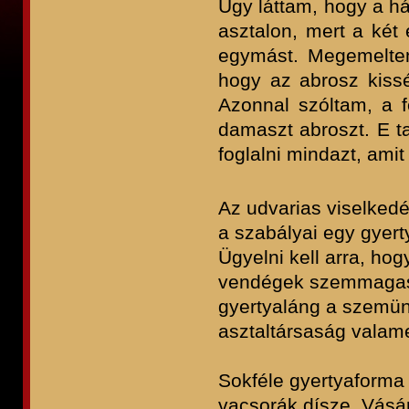
Úgy láttam, hogy a há
asztalon, mert a két
egymást. Megemeltem 
hogy az abrosz kissé 
Azonnal szóltam, a fe
damaszt abroszt. E ta
foglalni mindazt, amit 
Az udvarias viselkedé
a szabályai egy gyer
Ügyelni kell arra, hog
vendégek szemmagassá
gyertyaláng a szemünk
asztaltársaság valam
Sokféle gyertyaforma
vacsorák dísze. Vásár