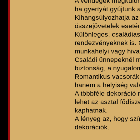
A vendégek megkülönbö
ha gyertyát gyújtunk a
Kihangsúlyozhatja az
összejövetelek eseté
Különleges, családias
rendezvényeknek is. Ol
munkahelyi vagy hiva
Családi ünnepeknél me
biztonság, a nyugalo
Romantikus vacsorákn
hanem a helyiség val
A többféle dekoráció m
lehet az asztal fődísz
kaphatnak.
A lényeg az, hogy sz
dekorációk.