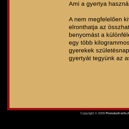
Ami a gyertya haszná
A nem megfelelően ki
elronthatja az összha
benyomást a különfél
egy több kilogrammos 
gyerekek születésnapi
gyertyát tegyünk az a
Copyright © 2009
Protokoll-info.