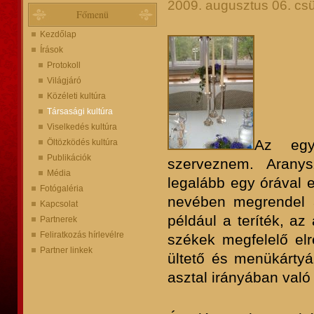
2009. augusztus 06. csü
Főmenü
Kezdőlap
Írások
Protokoll
Világjáró
Közéleti kultúra
Társasági kultúra
Viselkedés kultúra
Az egy
Öltözködés kultúra
Publikációk
szerveznem. Arany
Média
legalább egy órával e
Fotógaléria
nevében megrendel a
Kapcsolat
például a teríték, az
Partnerek
Feliratkozás hírlevélre
székek megfelelő elr
Partner linkek
ültető és menükártyák
asztal irányában való