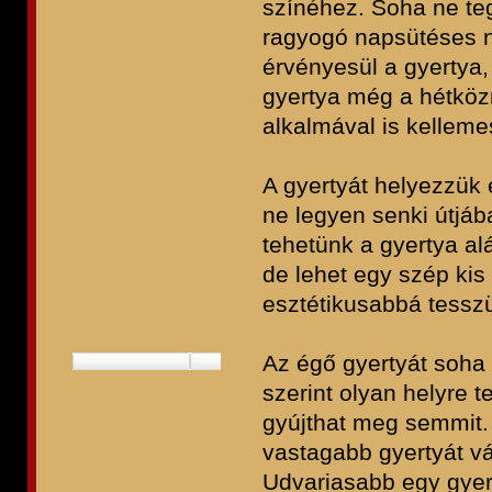
színéhez. Soha ne te
ragyogó napsütéses n
érvényesül a gyertya,
gyertya még a hétközn
alkalmával is kelleme
A gyertyát helyezzük e
ne legyen senki útjáb
tehetünk a gyertya al
de lehet egy szép kis 
esztétikusabbá tesszü
Az égő gyertyát soha
szerint olyan helyre 
gyújthat meg semmit.
vastagabb gyertyát vá
Udvariasabb egy gyert