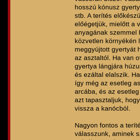
hosszú kónusz gyertyá
stb. A terítés előkészü
előégetjük, mielőtt a
anyagának szemmel lá
közvetlen környékén l
meggyújtott gyertyát 
az asztaltól. Ha van o
gyertya lángjára húz
és ezáltal elalszik. 
így még az esetleg as
arcába, és az esetle
azt tapasztaljuk, hog
vissza a kanócból.
Nagyon fontos a terít
válasszunk, aminek sz