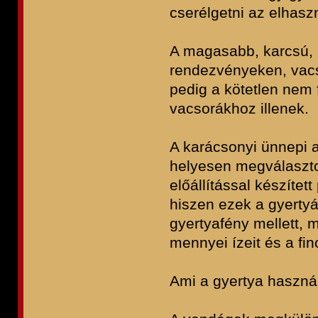
cserélgetni az elhaszn
A magasabb, karcsú, 
rendezvényeken, vacs
pedig a kötetlen nem 
vacsorákhoz illenek.
A karácsonyi ünnepi a
helyesen megválaszto
előállítással készítet
hiszen ezek a gyertyá
gyertyafény mellett, 
mennyei ízeit és a fin
Ami a gyertya használa