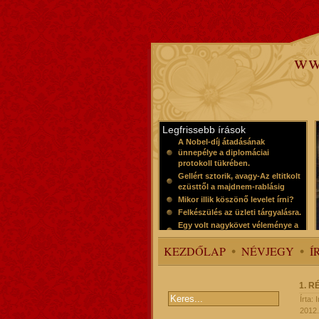
ww
Legfrissebb írások
A Nobel-díj átadásának
ünnepélye a diplomáciai
protokoll tükrében.
Gellért sztorik, avagy-Az eltitkolt
ezüsttől a majdnem-rablásig
Mikor illik köszönő levelet írni?
Felkészülés az üzleti tárgyalásra.
Egy volt nagykövet véleménye a
protokollról
KEZDŐLAP
NÉVJEGY
Í
1. 
Írta:
2012.