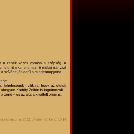
ben a zenék közös vonása a szépség, a
melő ritmika jellemez. E műfaji irányzat
ön a szívébe, és derű a mindennapjaiba.
zene.
é, lehetőségük nyílik rá, hogy az életük
 ahogyan Kodály Zoltán is fogalmazott –
a zene – és az általa kiváltott öröm is.
osítás dátuma: 2012. október 30. kedd, 10:14