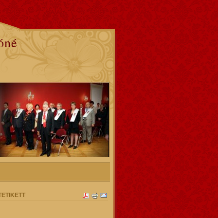
óné
TETIKETT