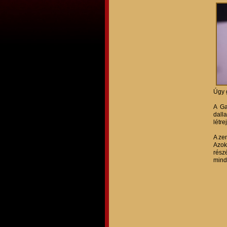
Úgy 
A Ga
dall
létre
A ze
Azok
rész
minde