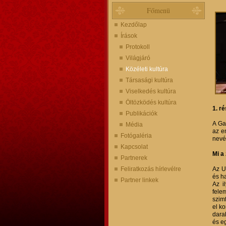
Főmenü
Kezdőlap
Írások
Protokoll
Világjáró
Közéleti kultúra
Társasági kultúra
Viselkedés kultúra
Öltözködés kultúra
1. r
Publikációk
A Ga
Média
az e
Fotógaléria
nevét
Kapcsolat
Mi a
Partnerek
Feliratkozás hírlevélre
Az U
és h
Partner linkek
Az i
fele
szim
el ko
dara
és e