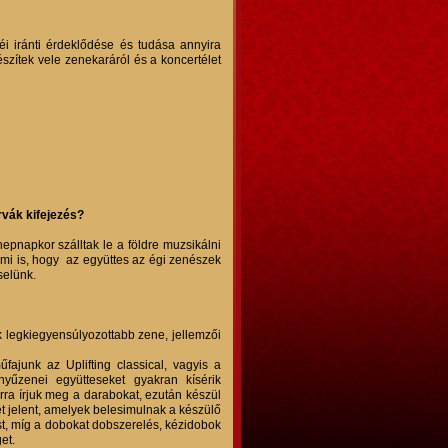
i iránti érdeklődése és tudása annyira
észítek vele zenekaráról és a koncertélet
rvák kifejezés?
nepnapkor szálltak le a földre muzsikálni
 mi is, hogy az együttes az égi zenészek
selünk.
 legkiegyensúlyozottabb zene, jellemzői
fajunk az Uplifting classical, vagyis a
nyűzenei együtteseket gyakran kísérik
arra írjuk meg a darabokat, ezután készül
et jelent, amelyek belesimulnak a készülő
st, míg a dobokat dobszerelés, kézidobok
et.