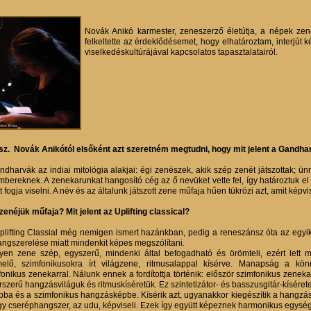
Novák Anikó karmester, zeneszerző életútja, a népek zené
felkeltette az érdeklődésemet, hogy elhatároztam, interjút k
viselkedéskultúrájával kapcsolatos tapasztalatairól.
ész. Novák Anikótól elsőként azt szeretném megtudni, hogy mit jelent a Gandha
ndharvák az indiai mitológia alakjai: égi zenészek, akik szép zenét játszottak; ün
mbereknek. A zenekarunkat hangosító cég az ő nevüket vette fel, így határoztuk el
 fogja viselni. A név és az általunk játszott zene műfaja hűen tükrözi azt, amit képvi
 zenéjük műfaja? Mit jelent az Uplifting classical?
plifting Classial még nemigen ismert hazánkban, pedig a reneszánsz óta az egyik
angszerelése miatt mindenkit képes megszólítani.
lyen zene szép, egyszerű, mindenki által befogadható és örömteli, ezért lett mű
melő, szimfonikusokra írt világzene, ritmusalappal kísérve. Manapság a kön
fonikus zenekarral. Nálunk ennek a fordítottja történik: először szimfonikus zenek
rszerű hangzásviláguk és ritmuskíséretük. Ez szintetizátor- és basszusgitár-kíséret
bba és a szimfonikus hangzásképbe. Kísérik azt, ugyanakkor kiegészítik a hangzá
gy cseréphangszer, az udu, képviseli. Ezek így együtt képeznek harmonikus egység