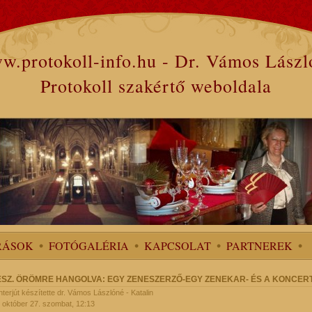
w.protokoll-info.hu - Dr. Vámos Lászl
Protokoll szakértő weboldala
RÁSOK
FOTÓGALÉRIA
KAPCSOLAT
PARTNEREK
RÉSZ. ÖRÖMRE HANGOLVA: EGY ZENESZERZŐ-EGY ZENEKAR- ÉS A KONCER
 Interjút készítette dr. Vámos Lászlóné - Katalin
 október 27. szombat, 12:13