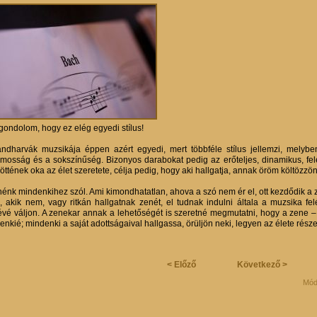
gondolom, hogy ez elég egyedi stílus!
ndharvák muzsikája éppen azért egyedi, mert többféle stílus jellemzi, mely
amosság és a sokszínűség. Bizonyos darabokat pedig az erőteljes, dinamikus, fele
jöttének oka az élet szeretete, célja pedig, hogy aki hallgatja, annak öröm költözz
nénk mindenkihez szól. Ami kimondhatatlan, ahova a szó nem ér el, ott kezdődik a 
, akik nem, vagy ritkán hallgatnak zenét, el tudnak indulni általa a muzsika fel
évé váljon. A zenekar annak a lehetőségét is szeretné megmutatni, hogy a zene –
nkié; mindenki a saját adottságaival hallgassa, örüljön neki, legyen az élete része 
< Előző
Következő >
Mód