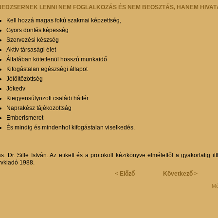
EDZSERNEK LENNI NEM FOGLALKOZÁS ÉS NEM BEOSZTÁS, HANEM HIVAT
Kell hozzá magas fokú szakmai képzettség,
Gyors döntés képesség
Szervezési készség
Aktív társasági élet
Általában kötetlenül hosszú munkaidő
Kifogástalan egészségi állapot
Jólöltözöttség
Jókedv
Kiegyensúlyozott családi háttér
Naprakész tájékozottság
Emberismeret
És mindig és mindenhol kifogástalan viselkedés.
s: Dr. Sille István: Az etikett és a protokoll kézikönyve elmélettől a gyakorlatig 
vkiadó 1988.
< Előző
Következő >
Mó