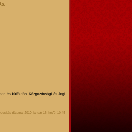
ÁS.
itthon és külföldön. Közgazdasági és Jogi
dosítás dátuma: 2010. január 18. hétfő, 10:45