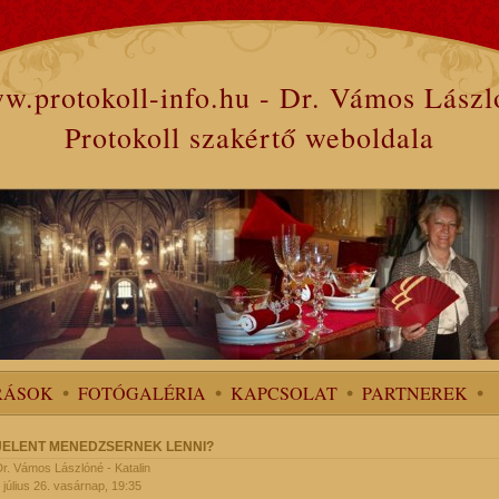
w.protokoll-info.hu - Dr. Vámos Lászl
Protokoll szakértő weboldala
RÁSOK
FOTÓGALÉRIA
KAPCSOLAT
PARTNEREK
 JELENT MENEDZSERNEK LENNI?
 Dr. Vámos Lászlóné - Katalin
 július 26. vasárnap, 19:35