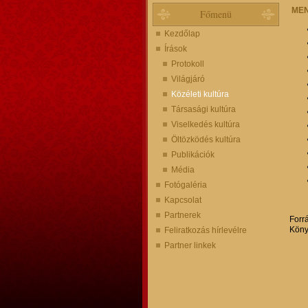
MEN
Főmenü
Kezdőlap
Írások
Protokoll
Világjáró
Közéleti kultúra
Társasági kultúra
Viselkedés kultúra
Öltözködés kultúra
Publikációk
Média
Fotógaléria
Kapcsolat
Partnerek
Forrá
Köny
Feliratkozás hírlevélre
Partner linkek