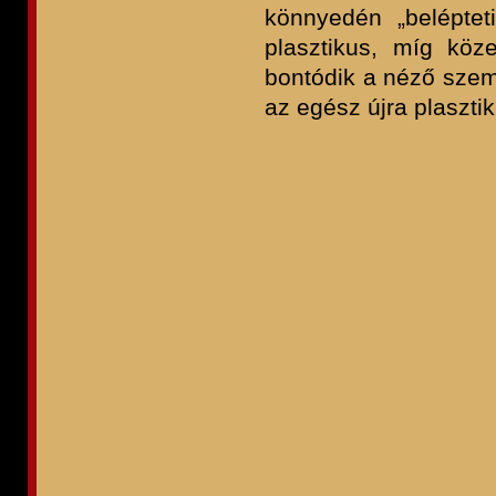
könnyedén „beléptet
plasztikus, míg köze
bontódik a néző szemé
az egész újra plaszti