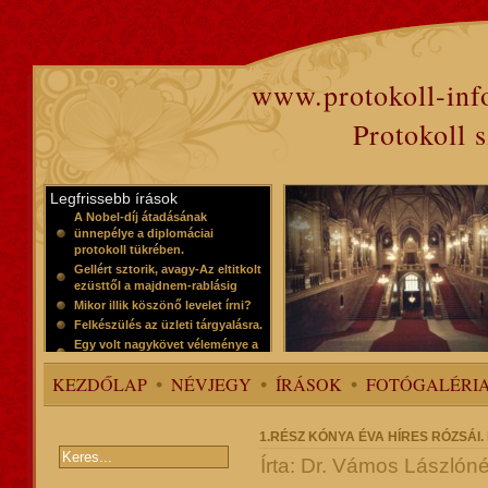
www.protokoll-inf
Protokoll 
Legfrissebb írások
A Nobel-díj átadásának
ünnepélye a diplomáciai
protokoll tükrében.
Gellért sztorik, avagy-Az eltitkolt
ezüsttől a majdnem-rablásig
Mikor illik köszönő levelet írni?
Felkészülés az üzleti tárgyalásra.
Egy volt nagykövet véleménye a
protokollról
KEZDŐLAP
NÉVJEGY
ÍRÁSOK
FOTÓGALÉRI
1.RÉSZ KÓNYA ÉVA HÍRES RÓZSÁ
Írta: Dr. Vámos Lászlóné