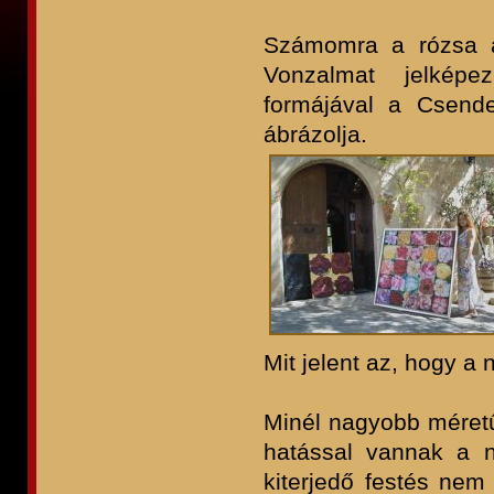
Számomra a rózsa a
Vonzalmat jelképez
formájával a Csende
ábrázolja.
Mit jelent az, hogy a 
Minél nagyobb méretű
hatással vannak a né
kiterjedő festés ne