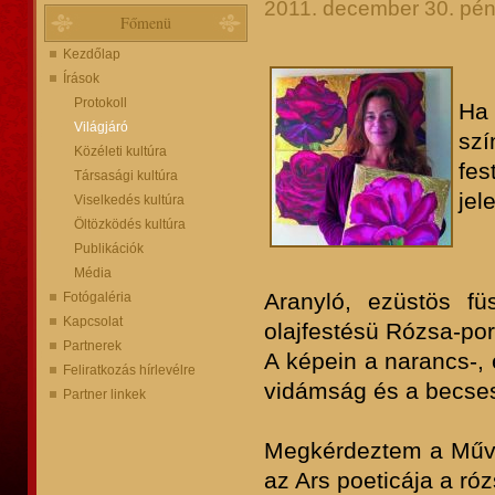
2011. december 30. pén
Főmenü
Kezdőlap
Írások
Protokoll
Ha
Világjáró
sz
Közéleti kultúra
fe
Társasági kultúra
jel
Viselkedés kultúra
Öltözködés kultúra
Publikációk
Média
Aranyló, ezüstös fü
Fotógaléria
Kapcsolat
olajfestésü Rózsa-por
Partnerek
A képein a narancs-, 
Feliratkozás hírlevélre
vidámság és a becses
Partner linkek
Megkérdeztem a Művé
az Ars poeticája a r