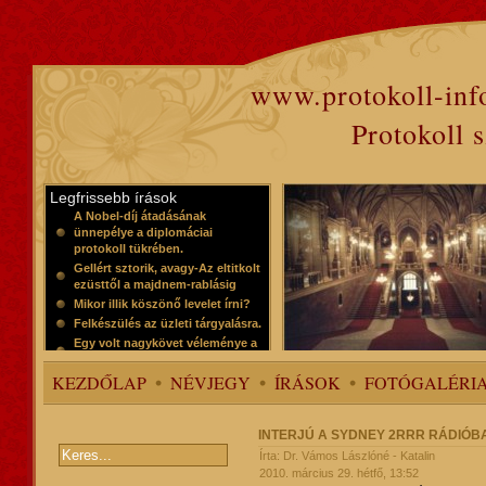
www.protokoll-inf
Protokoll 
Legfrissebb írások
A Nobel-díj átadásának
ünnepélye a diplomáciai
protokoll tükrében.
Gellért sztorik, avagy-Az eltitkolt
ezüsttől a majdnem-rablásig
Mikor illik köszönő levelet írni?
Felkészülés az üzleti tárgyalásra.
Egy volt nagykövet véleménye a
protokollról
KEZDŐLAP
NÉVJEGY
ÍRÁSOK
FOTÓGALÉRI
INTERJÚ A SYDNEY 2RRR RÁDIÓB
Írta: Dr. Vámos Lászlóné - Katalin
2010. március 29. hétfő, 13:52