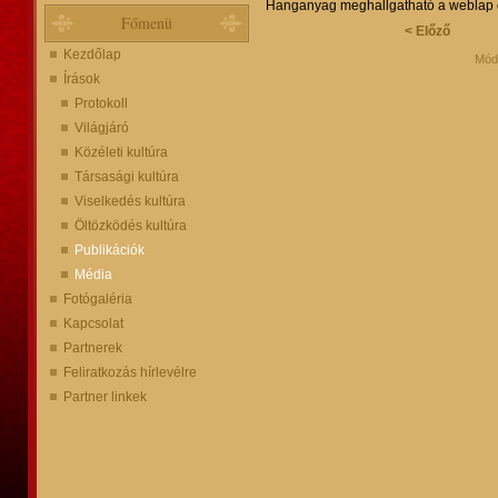
Hanganyag meghallgatható a weblap 
Főmenü
< Előző
Kezdőlap
Módo
Írások
Protokoll
Világjáró
Közéleti kultúra
Társasági kultúra
Viselkedés kultúra
Öltözködés kultúra
Publikációk
Média
Fotógaléria
Kapcsolat
Partnerek
Feliratkozás hírlevélre
Partner linkek