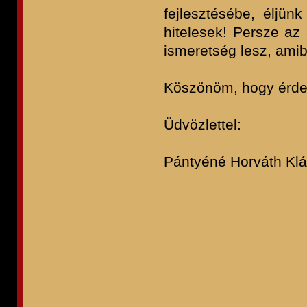
fejlesztésébe, éljün
hitelesek! Persze az 
ismeretség lesz, amibő
Köszönöm, hogy érde
Üdvözlettel:
Pántyéné Horváth Klá