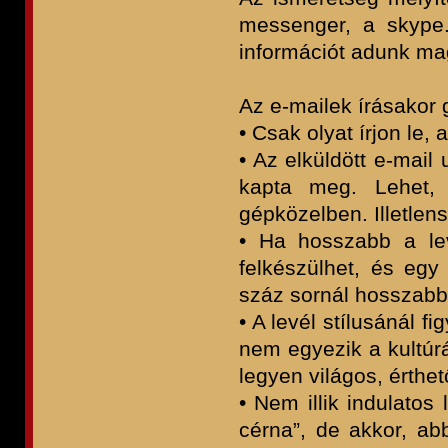
messenger, a skype.
információt adunk ma
Az e-mailek írásakor 
• Csak olyat írjon le,
• Az elküldött e-mail
kapta meg. Lehe
gépközelben. Illetlens
• Ha hosszabb a lev
felkészülhet, és eg
száz sornál hosszabb
• A levél stílusánál 
nem egyezik a kultú
legyen világos, érthet
• Nem illik indulatos 
cérna”, de akkor, ab