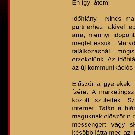
Én így látom:
Időhiány. Nincs ma
partnerhez, akivel e
arra, mennyi időpon
megtehessük. Marad
találkozásnál, mégi
érzékelünk. Az időhi
az új kommunikációs c
Először a gyerekek, 
ízére. A marketings
között születtek. 
internet. Talán a hi
maguknak először e-ma
messengert vagy sk
később látta meg az i