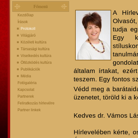
Főmenü
A Hírle
Kezdőlap
Olvasót,
Írások
tudja e
Protokoll
Világjáró
Egy k
Közéleti kultúra
stílusk
Társasági kultúra
tanulmán
Viselkedés kultúra
gondolat
Öltözködés kultúra
Publikációk
általam írtakat, ezé
Média
teszem. Egy fontos s
Fotógaléria
Védd meg a barátaidat
Kapcsolat
üzenetet, töröld ki a 
Partnerek
Feliratkozás hírlevélre
Partner linkek
Kedves dr. Vámos Lás
Hírlevelében kérte, o