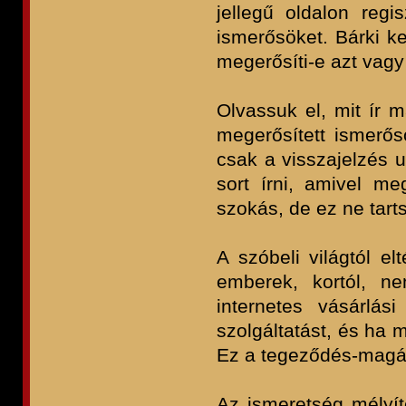
jellegű oldalon regi
ismerősöket. Bárki ke
megerősíti-e azt vagy
Olvassuk el, mit ír 
megerősített ismerős
csak a visszajelzés u
sort írni, amivel m
szokás, de ez ne tart
A szóbeli világtól e
emberek, kortól, ne
internetes vásárlás
szolgáltatást, és ha 
Ez a tegeződés-magá
Az ismeretség mélyít