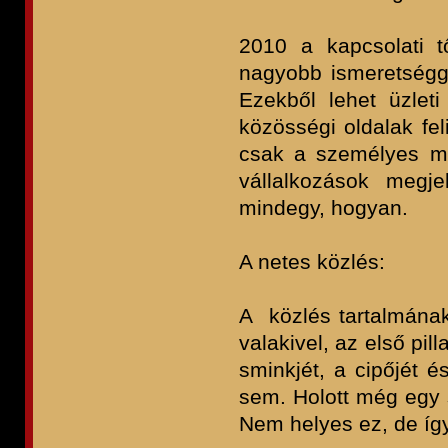
2010 a kapcsolati 
nagyobb ismeretségge
Ezekből lehet üzleti
közösségi oldalak fel
csak a személyes m
vállalkozások megj
mindegy, hogyan.
A netes közlés:
A közlés tartalmának
valakivel, az első pil
sminkjét, a cipőjét é
sem. Holott még egy 
Nem helyes ez, de íg