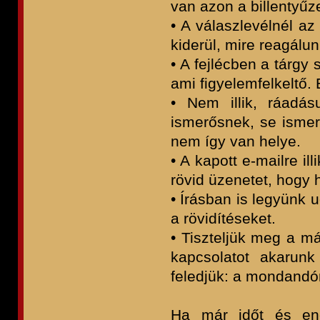
van azon a billentyűz
• A válaszlevélnél az
kiderül, mire reagálu
• A fejlécben a tárgy
ami figyelemfelkeltő.
• Nem illik, ráadásu
ismerősnek, se ismere
nem így van helye.
• A kapott e-mailre il
rövid üzenetet, hogy
• Írásban is legyünk 
a rövidítéseket.
• Tiszteljük meg a má
kapcsolatot akarunk
feledjük: a mondandó
Ha már időt és ene