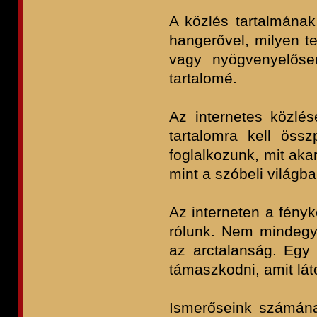
A közlés tartalmának
hangerővel, milyen 
vagy nyögvenyelős
tartalomé.
Az internetes közlé
tartalomra kell össz
foglalkozunk, mit aka
mint a szóbeli világba
Az interneten a fényk
rólunk. Nem mindegy,
az arctalanság. Egy
támaszkodni, amit lá
Ismerőseink számának