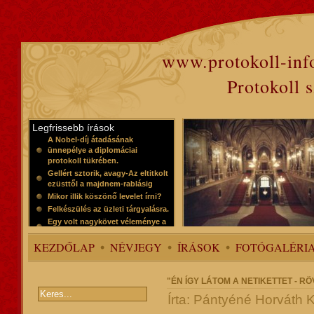
www.protokoll-inf
Protokoll 
Legfrissebb írások
A Nobel-díj átadásának
ünnepélye a diplomáciai
protokoll tükrében.
Gellért sztorik, avagy-Az eltitkolt
ezüsttől a majdnem-rablásig
Mikor illik köszönő levelet írni?
Felkészülés az üzleti tárgyalásra.
Egy volt nagykövet véleménye a
protokollról
KEZDŐLAP
NÉVJEGY
ÍRÁSOK
FOTÓGALÉRI
"ÉN ÍGY LÁTOM A NETIKETTET - R
Írta: Pántyéné Horváth 