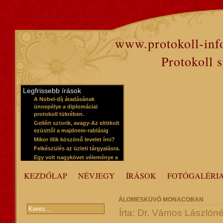
www.protokoll-inf
Protokoll 
Legfrissebb írások
A Nobel-díj átadásának
ünnepélye a diplomáciai
protokoll tükrében.
Gellért sztorik, avagy-Az eltitkolt
ezüsttől a majdnem-rablásig
Mikor illik köszönő levelet írni?
Felkészülés az üzleti tárgyalásra.
Egy volt nagykövet véleménye a
protokollról
KEZDŐLAP
NÉVJEGY
ÍRÁSOK
FOTÓGALÉRI
ÁLOMESKÜVŐ MONACOBAN
Írta: Dr. Vámos Lászlóné