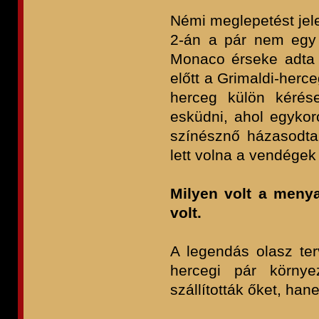
Némi meglepetést jele
2-án a pár nem egy 
Monaco érseke adta ö
előtt a Grimaldi-herc
herceg külön kérés
esküdni, ahol egykor
színésznő házasodtak
lett volna a vendége
Milyen volt a meny
volt.
A legendás olasz ter
hercegi pár környe
szállították őket, ha