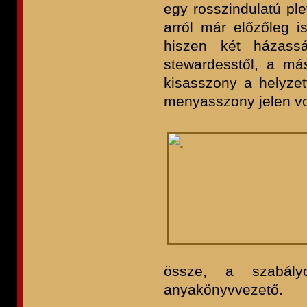
egy rosszindulatú pl
arról már előzőleg i
hiszen két házass
stewardesstől, a más
kisasszony a helyzet
menyasszony jelen v
össze, a szabály
anyakönyvvezető.