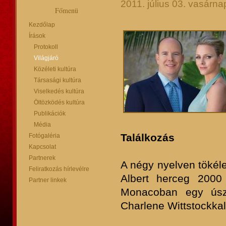
2011. július 03. vasárna
Főmenü
Kezdőlap
Írások
Protokoll
Világjáró
Közéleti kultúra
Társasági kultúra
Viselkedés kultúra
Öltözködés kultúra
Publikációk
Média
Találkozás
Fotógaléria
Kapcsolat
Partnerek
A négy nyelven tökéle
Feliratkozás hírlevélre
Albert herceg 2000
Partner linkek
Monacoban egy úszó
Charlene Wittstockkal