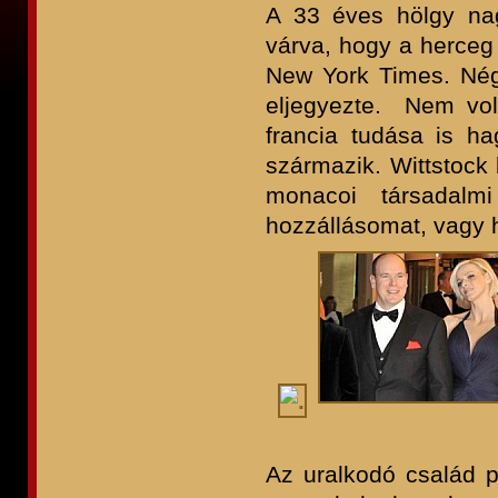
A 33 éves hölgy nag
várva, hogy a herceg 
New York Times. Nég
eljegyezte. Nem volt
francia tudása is ha
származik. Wittstock 
monacoi társadalmi
hozzállásomat, vagy
Az uralkodó család pr