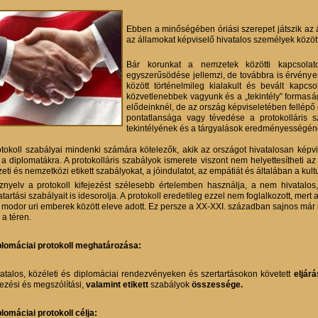
Ebben a minőségében óriási szerepet játszik az 
az államokat képviselő hivatalos személyek közöt
Bár korunkat a nemzetek közötti kapcsola
egyszerűsödése jellemzi, de továbbra is érvénye
között történelmileg kialakult és bevált kapcs
közvetlenebbek vagyunk és a „tekintély” formasá
elődeinknél, de az ország képviseletében fellépő d
pontatlansága vagy tévedése a protokolláris s
tekintélyének és a tárgyalások eredményességén
otokoll szabályai mindenki számára kötelezők, akik az országot hivatalosan képvis
 a diplomatákra. A protokolláris szabályok ismerete viszont nem helyettesítheti az
ti és nemzetközi etikett szabályokat, a jóindulatot, az empátiát és általában a kult
znyelv a protokoll kifejezést szélesebb értelemben használja, a nem hivatalos, 
artási szabályait is idesorolja. A protokoll eredetileg ezzel nem foglalkozott, mert a
ó modor uri emberek között eleve adott. Ez persze a XX-XXI. században sajnos már
 a téren.
plomáciai protokoll meghatározása:
vatalos, közéleti és diplomáciai rendezvényeken és szertartásokon követett
eljár
lezési és megszólítási,
valamint etikett
szabályok
összessége.
plomáciai protokoll célja: