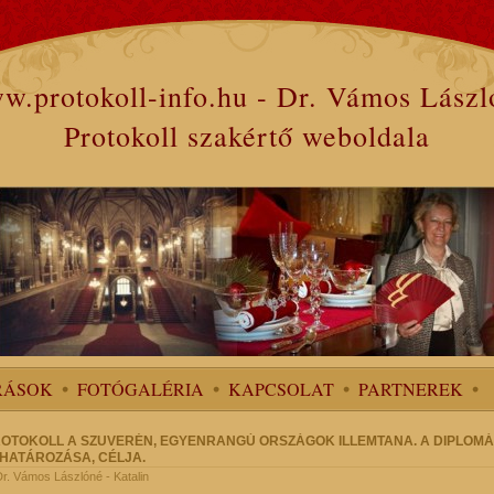
w.protokoll-info.hu - Dr. Vámos Lászl
Protokoll szakértő weboldala
RÁSOK
FOTÓGALÉRIA
KAPCSOLAT
PARTNEREK
ROTOKOLL A SZUVERÉN, EGYENRANGÚ ORSZÁGOK ILLEMTANA. A DIPLOMÁ
HATÁROZÁSA, CÉLJA.
 Dr. Vámos Lászlóné - Katalin