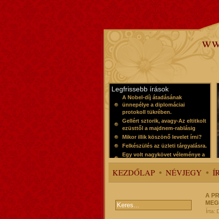
ww
Legfrissebb írások
A Nobel-díj átadásának
ünnepélye a diplomáciai
protokoll tükrében.
Gellért sztorik, avagy-Az eltitkolt
ezüsttől a majdnem-rablásig
Mikor illik köszönő levelet írni?
Felkészülés az üzleti tárgyalásra.
Egy volt nagykövet véleménye a
protokollról
KEZDŐLAP
NÉVJEGY
Í
A P
MEG
Írta: