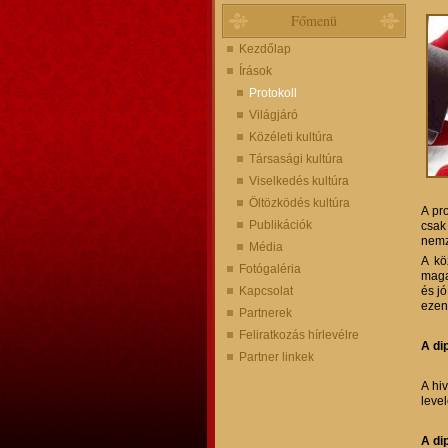
Főmenü
Kezdőlap
Írások
Protokoll
Világjáró
Közéleti kultúra
Társasági kultúra
Viselkedés kultúra
Öltözködés kultúra
A pr
Publikációk
csak
nemze
Média
A kö
Fotógaléria
magat
Kapcsolat
és j
ezen
Partnerek
Feliratkozás hírlevélre
A di
Partner linkek
A hi
leve
A di