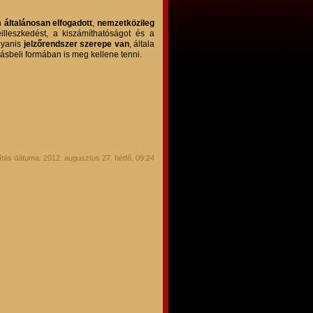
n
általánosan elfogadott
,
nemzetközileg
lleszkedést, a kiszámíthatóságot és a
gyanis
jelzőrendszer szerepe van
, általa
rásbeli formában is meg kellene tenni.
tás dátuma: 2012. augusztus 27. hétfő, 09:24