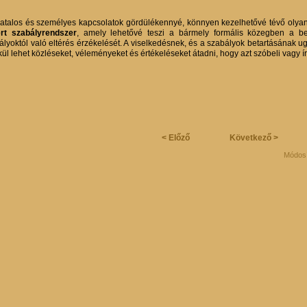
vatalos és személyes kapcsolatok gördülékennyé, könnyen kezelhetővé tévő olya
rt szabályrendszer
, amely lehetővé teszi a bármely formális közegben a bei
ályoktól való eltérés érzékelését. A viselkedésnek, és a szabályok betartásának u
kül lehet közléseket, véleményeket és értékeléseket átadni, hogy azt szóbeli vagy í
< Előző
Következő >
Módosí