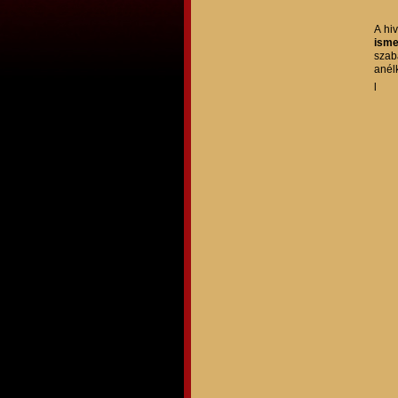
A hi
isme
szab
anél
l