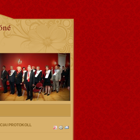
óné
CIAI PROTOKOLL