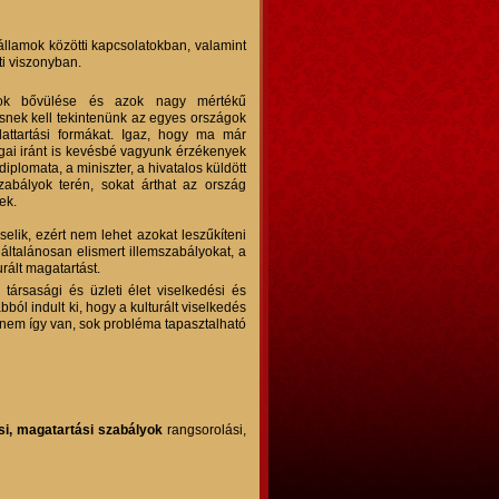
államok közötti kapcsolatokban, valamint
ti viszonyban.
tok bővülése és azok nagy mértékű
snek kell tekintenünk az egyes országok
olattartási formákat. Igaz, hogy ma már
gai iránt is kevésbé vagyunk érzékenyek
iplomata, a miniszter, a hivatalos küldött
zabályok terén, sokat árthat az ország
ek.
elik, ezért nem lehet azokat leszűkíteni
 általánosan elismert illemszabályokat, a
urált magatartást.
társasági és üzleti élet viselkedési és
bból indult ki, hogy a kulturált viselkedés
 nem így van, sok probléma tapasztalható
ási, magatartási szabályo
k
rangsorolási,