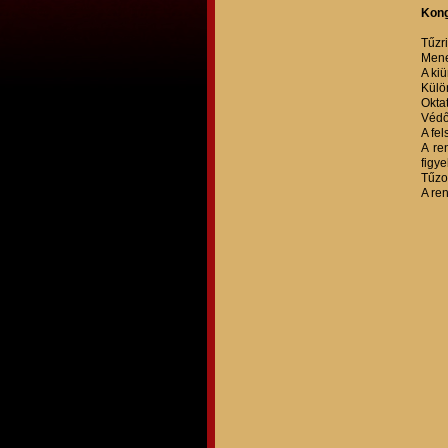
Kong
Tűzri
Menek
A kiü
Külö
Oktat
Védőf
A fel
A re
figye
Tűzo
A re