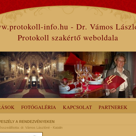
w.protokoll-info.hu - Dr. Vámos Lászl
Protokoll szakértő weboldala
RÁSOK
FOTÓGALÉRIA
KAPCSOLAT
PARTNEREK
VESZÉLY A RENDEZVÉNYEKEN
 Összeállította: dr. Vámos Lászlóné - Katalin