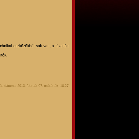
echnikai eszközökből sok van, a tűzoltók
ltók.
ás dátuma: 2013. február 07. csütörtök, 10:27