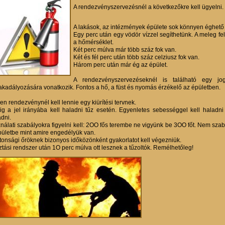
A rendezvényszervezésnél a következőkre kell ügyelni.
A lakások, az intézmények épülete sok könnyen éghető 
Egy perc után egy vödör vízzel segíthetünk. A meleg fe
a hőmérséklet.
Két perc múlva már több száz fok van.
Két és fél perc után több száz celziusz fok van.
Három perc után már ég az épület.
A rendezvényszervezéseknél is található egy jog
kadályozására vonatkozik. Fontos a hő, a füst és nyomás érzékelő az épületben.
en rendezvénynél kell lennie egy kiürítési tervnek.
ig a jel irányába kell haladni tűz esetén. Egyenletes sebességgel kell hala
adni.
nálati szabályokra figyelni kell: 2OO fős terembe ne vigyünk be 3OO főt. Nem sz
pületbe mint amire engedélyük van.
ztonsági őröknek bizonyos időközönként gyakorlatot kell végezniük.
ztási rendszer után 1O perc múlva ott lesznek a tűzoltók. Remélhetőleg!