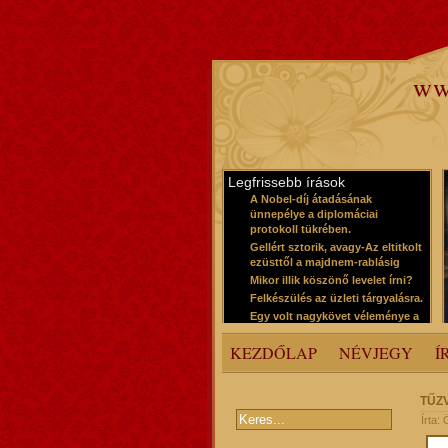
ww
Legfrissebb írások
A Nobel-díj átadásának
ünnepélye a diplomáciai
protokoll tükrében.
Gellért sztorik, avagy-Az eltitkolt
ezüsttől a majdnem-rablásig
Mikor illik köszönő levelet írni?
Felkészülés az üzleti tárgyalásra.
Egy volt nagykövet véleménye a
protokollról
KEZDŐLAP
NÉVJEGY
Í
TŰZ
Írta: