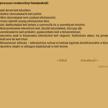
resszusi rendezvényi feladatoknál:
adó tervet kell készíteni.
ülési útvonalakat ki kell jelölni.
rítési útvonalakat nem szabad eltorlaszolni.
nösen éghető anyag elhelyezése tilos.
ást, tájékoztatást kell tartani a szervezők és a személyzet részére.
elszereléseket ellenőrizni kell, tűzoltó készülékek, tűzcsap stb.
szereléseket ki kell próbálni, gyakoroltatni kell a felszereléssel.
ndezvény alatt is folyamatos ellenőrzést kell végezni. Különösen akkor, ha pirot
lmét erre fel kell hívni.
ltónyelvezet: kétszáz – kétszázhúsz szóval el tudnak egymás között beszélni a tűzo
ndezvény végén is utólagos bejárásnak is kell lennie.
< Előző
Következő >
Módosít