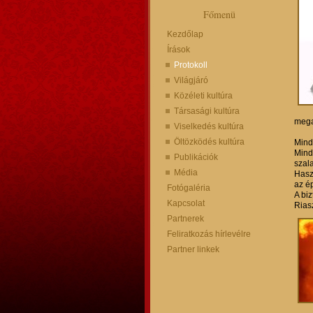
Főmenü
Kezdőlap
Írások
Protokoll
Világjáró
Közéleti kultúra
Társasági kultúra
mega
Viselkedés kultúra
Öltözködés kultúra
Mind
Mind
Publikációk
szal
Média
Hasz
az é
Fotógaléria
A bi
Kapcsolat
Rias
Partnerek
Feliratkozás hírlevélre
Partner linkek