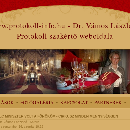
w.protokoll-info.hu - Dr. Vámos Lászl
Protokoll szakértő weboldala
RÁSOK
FOTÓGALÉRIA
KAPCSOLAT
PARTNEREK
LC MINISZTER VOLT A FŐNÖKÖM - CIRKUSZ MINDEN MENNYISÉGBEN
 Dr. Vámos Lászlóné - Katalin
 szeptember 16. szerda, 19:19