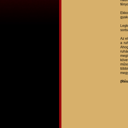
nadr
fény
Ekko
gyak
Legk
sorb
Az e
a ru
Ahog
ruhá
megi
köve
műso
több
megy
(Rés