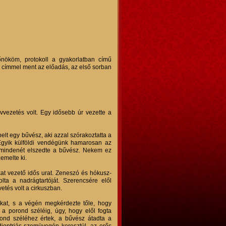
őnököm, protokoll a gyakorlatban című
en címmel ment az előadás, az első sorban
vvezetés volt. Egy idősebb úr vezette a
lt egy bűvész, aki azzal szórakoztatta a
 Egyik külföldi vendégünk hamarosan az
ig mindenét elszedte a bűvész. Nekem ez
zemelte ki.
kat vezető idős urat. Zeneszó és hókusz-
lta a nadrágtartóját. Szerencsére elől
etés volt a cirkuszban.
akat, s a végén megkérdezte tőle, hogy
a porond széléig, úgy, hogy elől fogta
orond széléhez értek, a bűvész átadta a