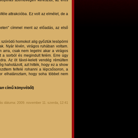
dioptriás szemüvegén keresztül, az erős
le attrakcióba. Ez volt az elmélet, de a
lzeten" címmel ment az előadás, az első
nk szóródó homokot alig győztük lesöpörni
tak. Nyár lévén, virágos ruhában voltam.
m arra, csak nem legelni akar a virágos
tt a sorból és megindult felém. Erre úgy
dra. Az öt távol-keleti vendég rémülten
ég hahotázott, azt hitték, hogy ez a show
zdtem felfelé rohanni a lépcsősoron, a
or elhatároztam, hogy soha többet nem
ban
című könyvéből)
ás dátuma: 2009. november 11. szerda, 12:41