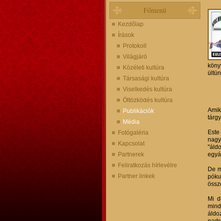
Főmenü
Kezdőlap
Írások
Protokoll
Világjáró
köny
Közéleti kultúra
ültü
Társasági kultúra
Viselkedés kultúra
Öltözködés kultúra
Amik
Publikációk
tárg
Média
Este
Fotógaléria
nagy
Kapcsolat
"áld
Partnerek
egyál
Feliratkozás hírlevélre
De m
Partner linkek
póku
össze
Mi d
mind
áldo