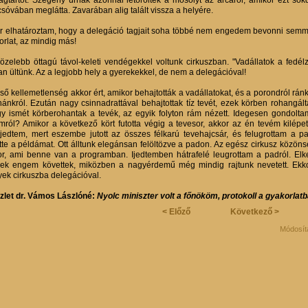
ágtartót. Szegény úrnak azonnal letörölték a mosolyt az arcáról, amikor ezt sok
csóvában meglátta. Zavarában alig talált vissza a helyére.
r elhatároztam, hogy a delegáció tagjait soha többé nem engedem bevonni semmifé
orlat, az mindig más!
özelebb öttagú távol-keleti vendégekkel voltunk cirkuszban. "Vadállatok a fedé
an ültünk. Az a legjobb hely a gyerekekkel, de nem a delegációval!
lső kellemetlenség akkor ért, amikor behajtották a vadállatokat, és a porondról rá
hánkról. Ezután nagy csinnadrattával behajtottak tíz tevét, ezek körben rohangál
y ismét körberohantak a tevék, az egyik folyton rám nézett. Idegesen gondolta
mról? Amikor a következő kört futotta végig a tevesor, akkor az én tevém kilépe
jedtem, mert eszembe jutott az összes félkarú tevehajcsár, és felugrottam a pa
tte a példámat. Ott álltunk elegánsan felöltözve a padon. Az egész cirkusz közöns
r, ami benne van a programban. Ijedtemben hátrafelé leugrottam a padról. Elke
iek engem követtek, miközben a nagyérdemű még mindig rajtunk nevetett. Ekk
ek cirkuszba delegációval.
zlet dr. Vámos Lászlóné:
Nyolc miniszter volt a főnököm, protokoll a gyakorlat
< Előző
Következő >
Módosít