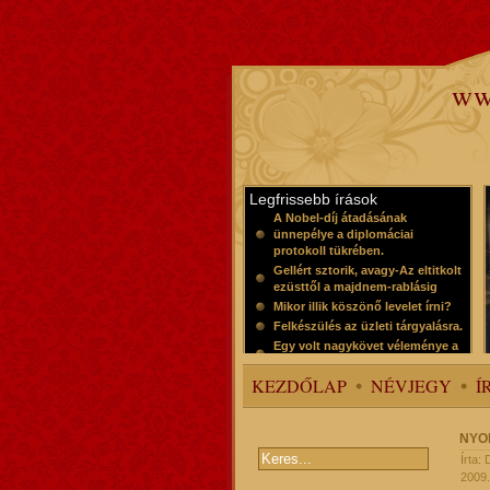
ww
Legfrissebb írások
A Nobel-díj átadásának
ünnepélye a diplomáciai
protokoll tükrében.
Gellért sztorik, avagy-Az eltitkolt
ezüsttől a majdnem-rablásig
Mikor illik köszönő levelet írni?
Felkészülés az üzleti tárgyalásra.
Egy volt nagykövet véleménye a
protokollról
KEZDŐLAP
NÉVJEGY
Í
NYO
Írta:
2009.