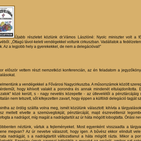
Újabb részletet közlünk dr.Vámos Lászlóné: Nyolc miniszter volt a f
véből. „Öttagú távol-keleti vendégekkel voltunk cirkuszban. Vadállatok a fedélzet
nk. Az a legjobb hely a gyerekekkel, de nem a delegációval!”
or először vettem részt nemzetközi konferencián, az én feladatom a jegyzőköny
yalásokat.
 elmentünk a vendégekkel a Fővárosi Nagycirkuszba. A műsorszámok között szerepe
érdeműt, hogy kihívott valakit a porondra és annak mindenét eltulajdonította.
ozatok" közé került, s - nagy nevetés közepette - az útlevelétől a pénztárcájá
talán nem tetszett, sőt kifejezetten zavart, hogy éppen a külföldi delegáció tagját s
intha az ördög szállta volna meg, ismét közülünk választott: kihívta a tárgyaláso
sz mellett elvette a szemüvegtokját, pénztárcáját, majd észrevétlenül legombo
fogta a nadrágot, míg magát a nadrágtartót az úr háta mögött lobogtatta. Óriási nev
öbbenten néztünk, vártuk a fejleményeket. Most egyenként visszaadta a tárgy
ene megvan? Az úr nevetve válaszolt, hogy igen. A bűvész ekkor elindult vele 
zata nadrágját, s a nadrágtartót változatlanul a háta mögött rázta. Mikor a p