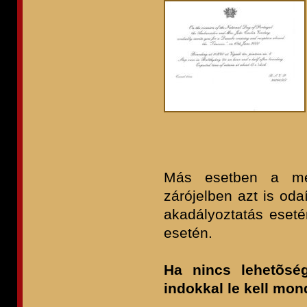
Más esetben a megh
zárójelben azt is od
akadályoztatás eset
esetén.
Ha nincs lehetõség
indokkal le kell mon