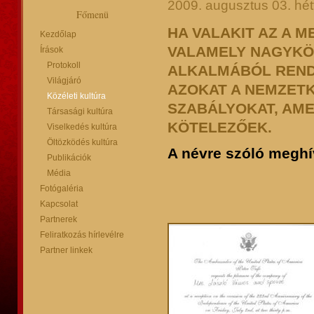
2009. augusztus 03. hét
Főmenü
HA VALAKIT AZ A 
Kezdőlap
VALAMELY NAGYKÖ
Írások
Protokoll
ALKALMÁBÓL REND
Világjáró
AZOKAT A NEMZET
Közéleti kultúra
SZABÁLYOKAT, AME
Társasági kultúra
KÖTELEZŐEK.
Viselkedés kultúra
Öltözködés kultúra
A névre szóló meghív
Publikációk
Média
Fotógaléria
Kapcsolat
Partnerek
Feliratkozás hírlevélre
Partner linkek