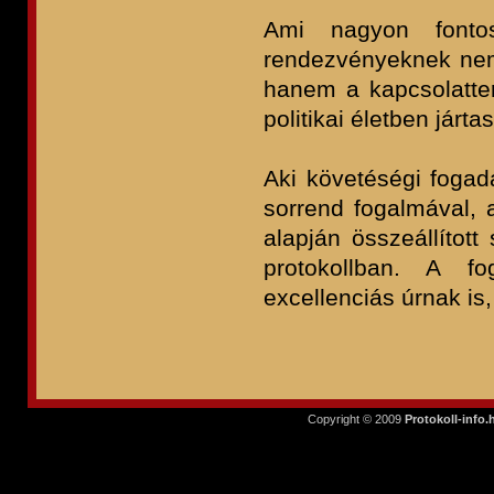
Ami nagyon fonto
rendezvényeknek nem
hanem a kapcsolattere
politikai életben jár
Aki követéségi fogadá
sorrend fogalmával, 
alapján összeállítot
protokollban. A fo
excellenciás úrnak is,
Copyright © 2009
Protokoll-info.