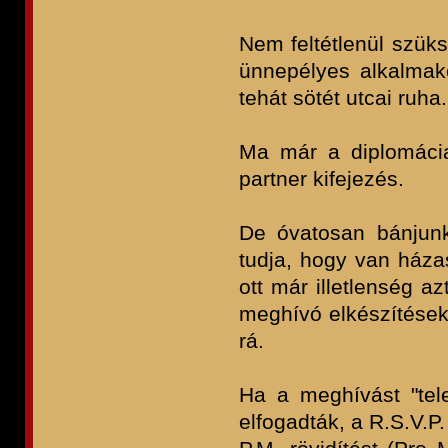
Nem feltétlenül szüks
ünnepélyes alkalmako
tehát sötét utcai ruha.
Ma már a diplomáciai
partner kifejezés.
De óvatosan bánjunk
tudja, hogy van házas
ott már illetlenség a
meghívó elkészítéseko
rá.
Ha a meghívást "tel
elfogadták, a R.S.V.P.