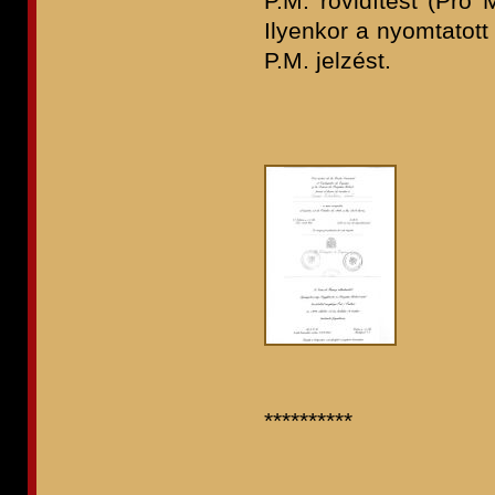
P.M. rövidítést (Pro
Ilyenkor a nyomtatott
P.M. jelzést.
**********