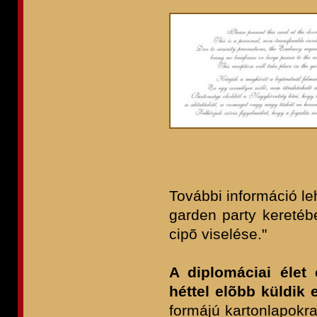
További információ le
garden party keretéb
cipõ viselése."
A diplomáciai éle
héttel elõbb küldik e
formájú kartonlapokr