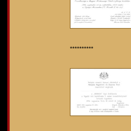
**********