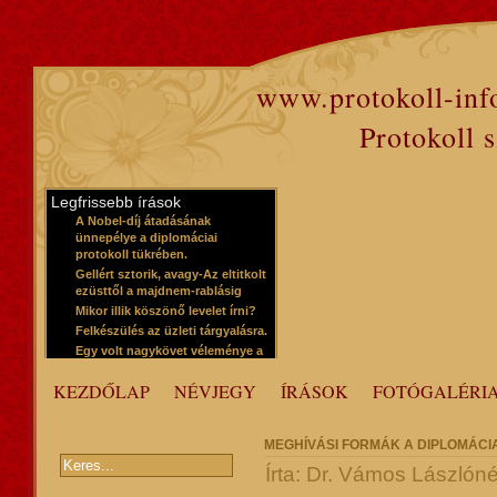
www.protokoll-inf
Protokoll 
Legfrissebb írások
A Nobel-díj átadásának
ünnepélye a diplomáciai
protokoll tükrében.
Gellért sztorik, avagy-Az eltitkolt
ezüsttől a majdnem-rablásig
Mikor illik köszönő levelet írni?
Felkészülés az üzleti tárgyalásra.
Egy volt nagykövet véleménye a
protokollról
KEZDŐLAP
NÉVJEGY
ÍRÁSOK
FOTÓGALÉRI
MEGHÍVÁSI FORMÁK A DIPLOMÁCI
Írta: Dr. Vámos Lászlóné