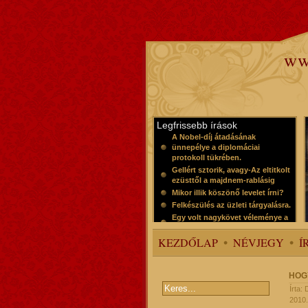
ww
Legfrissebb írások
A Nobel-díj átadásának
ünnepélye a diplomáciai
protokoll tükrében.
Gellért sztorik, avagy-Az eltitkolt
ezüsttől a majdnem-rablásig
Mikor illik köszönő levelet írni?
Felkészülés az üzleti tárgyalásra.
Egy volt nagykövet véleménye a
protokollról
KEZDŐLAP
NÉVJEGY
Í
HOG
Írta:
2010.