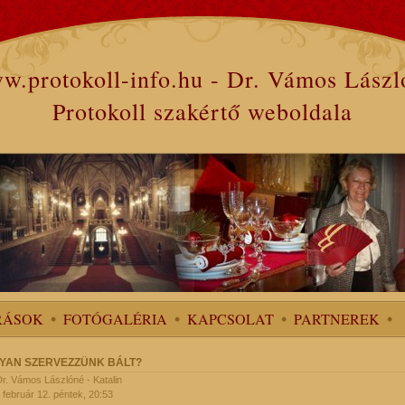
w.protokoll-info.hu - Dr. Vámos Lászl
Protokoll szakértő weboldala
RÁSOK
FOTÓGALÉRIA
KAPCSOLAT
PARTNEREK
YAN SZERVEZZÜNK BÁLT?
 Dr. Vámos Lászlóné - Katalin
 február 12. péntek, 20:53