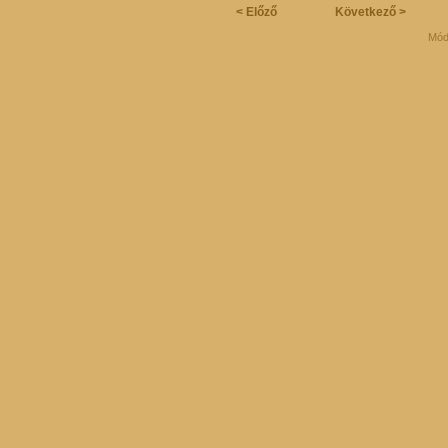
< Előző
Következő >
Mód