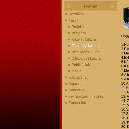
Főmenü
Kezdőlap
Írások
Protokoll
Világjáró
Hogy
Közéleti kultúra
1.Hón
Társasági kultúra
2.El
Viselkedés kultúra
3.Meg
4.Ekk
Öltözködés kultúra
5.Két
Publikációk
6.Kap
7.Me
Média
8.A 
Fotógaléria
9.A 
10.A
Kapcsolat
11.H
Partnerek
12. 
Feliratkozás hírlevélre
13. 
14. 
Partner linkek
15. 
16.S
17.Sz
18. 
19. 
20. 