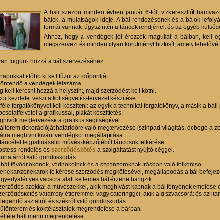
A báli szezon minden évben január 6-tól, vízkereszttől hamvazó
bálok, a mulatságok ideje. A bál rendezésének és a bálok lefoly
formái vannak, úgyszintén a táncok rendjének és az egyéb külsős
Ahhoz, hogy a vendégek jól érezzék magukat a bálban, kell egy
megszervezi és minden olyan körülményt biztosít, amely lehetővé 
an fogjunk hozzá a bál szervezéséhez:
apokkal előbb ki kell tűzni az időpontját.
döntendő a vendégek létszáma.
 kell keresni hozzá a helyszínt, majd szerződést kell kötni.
or kezdetét veszi a költségvetés-tervezet készítése.
féle forgatókönyvet kell készíteni: az egyik a technikai forgatókönyv, a másik a bá
csolatfelvétel a grafikussal, plakát készíttetés.
ghívók megtervezése a grafikus segítségével.
bálterem dekorációját határidőre való megtervezése (színpad-világítás, dobogó a z
bálra meghívni kívánt vendégkör megállapítása.
 táncélet legpatinásabb művészképzőjéből táncosok felkérése.
ostess-rendelés és
szerződéskötés
a szolgáltatást nyújtó céggel.
Ruhatárról való gondoskodás.
A bál fővédnökének, védnökeinek és a szponzoroknak írásban való felkérése.
Zenekar/zenekarok felkérése szerződés megkötésével, megállapodás a bál befeje
A gyertyafényes vacsora alatt kellemes háttérzene hangzik.
zerződés azokkal a művészekkel, akik meghívást kapnak a bál fényének emelése c
erződéskötés valamely étteremmel vagy cateringgel, akik a díszvacsorát és az italf
Elegendő asztalról és székről való gondoskodás.
Különterem és koktélasztalok megrendelése a bárban.
Kétféle báli menü megrendelése.