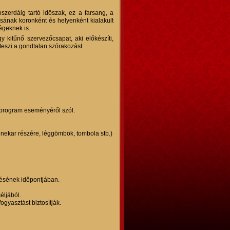
szerdáig tartó időszak, ez a farsang, a
ásának koronként és helyenként kialakult
égeknek is.
 kitűnő szervezőcsapat, aki előkészíti,
teszi a gondtalan szórakozást.
li program eseményéről szól.
enekar részére, léggömbök, tombola stb.)
zésének időpontjában.
éljából.
ogyasztást biztosítják.