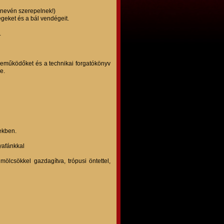
 nevén szerepelnek!)
geket és a bál vendégeit.
.
zreműködőket és a technikai forgatókönyv
e.
ekben.
yafánkkal
ölcsökkel gazdagítva, trópusi öntettel,