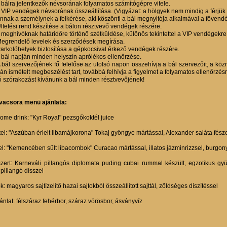
A bálra jelentkezők névsorának folyamatos számítógépre vitele.
A VIP vendégek névsorának összeállítása. (Vigyázat: a hölgyek nem mindig a férjük
Annak a személynek a felkérése, aki köszönti a bál megnyitója alkalmával a fővendé
Ültetési rend készítése a bálon résztvevő vendégek részére.
A meghívóknak határidőre történő szétküldése, különös tekintettel a VIP vendégekre
Megrendelő levelek és szerződések megírása.
Parkolóhelyek biztosítása a gépkocsival érkező vendégek részére.
A bál napján minden helyszín aprólékos ellenőrzése.
A bál szervezőjének fő felelőse az utolsó napon összehívja a bál szervezőit, a kö
án ismételt megbeszélést tart, továbbá felhívja a figyelmet a folyamatos ellenőrzésr
ó szórakozást kívánunk a bál minden résztvevőjének!
vacsora menü ajánlata:
ome drink: "Kyr Royal" pezsgőkoktél juice
tel: "Aszúban érlelt libamájkorona" Tokaj gyöngye mártással, Alexander saláta fész
el: "Kemencében sült libacombok" Curacao mártással, illatos jázminrizzsel, burgon
zert: Karneváli pillangós diplomata puding cubai rummal készült, egzotikus gyüm
pillangó dísszel
k: magyaros sajtízelítő hazai sajtokból összeállított sajttál, zöldséges díszítéssel
jánlat: félszáraz fehérbor, száraz vörösbor, ásványvíz