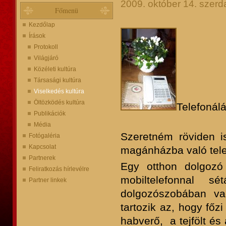
2009. október 14. szerd
Főmenü
Kezdőlap
Írások
Protokoll
Világjáró
Közéleti kultúra
Társasági kultúra
Viselkedés kultúra
Öltözködés kultúra
Telefoná
Publikációk
Média
Szeretném röviden i
Fotógaléria
Kapcsolat
magánházba való tele
Partnerek
Egy otthon dolgozó
Feliratkozás hírlevélre
mobiltelefonnal s
Partner linkek
dolgozószobában va
tartozik az, hogy fő
habverő, a tejfölt és