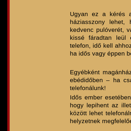
Ugyan ez a kérés a 
háziasszony lehet,
kedvenc pulóverét, v
kissé fáradtan leül
telefon, idő kell ahh
ha idős vagy éppen b
Egyébként magánházba
ebédidőben – ha csa
telefonálunk!
Idős ember esetében 
hogy lepihent az ill
között lehet telefoná
helyzetnek megfelelő