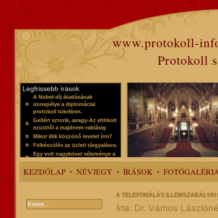
www.protokoll-inf
Protokoll 
Legfrissebb írások
A Nobel-díj átadásának
ünnepélye a diplomáciai
protokoll tükrében.
Gellért sztorik, avagy-Az eltitkolt
ezüsttől a majdnem-rablásig
Mikor illik köszönő levelet írni?
Felkészülés az üzleti tárgyalásra.
Egy volt nagykövet véleménye a
protokollról
KEZDŐLAP
NÉVJEGY
ÍRÁSOK
FOTÓGALÉRI
A TELEFONÁLÁS ILLEMSZABÁLYA
Írta: Dr. Vámos Lászlóné