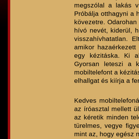
megszólal a lakás va
Próbálja otthagyni a 
kövezetre. Odarohan a
hívó nevét, kiderül, 
visszahívhatatlan. E
amikor hazaérkezett
egy kézitáska. Ki ak
Gyorsan leteszi a k
mobiltelefont a kézit
elhallgat és kiírja a f
Kedves mobiltelefon
az íróasztal mellett ü
az kéretik minden te
türelmes, vegye fig
mint az, hogy egész n