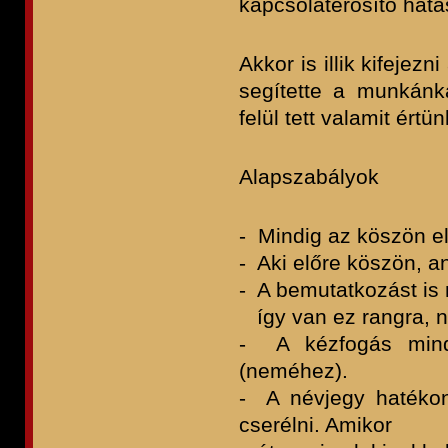
kapcsolaterősítő hatá
Akkor is illik kifejez
segítette a munkánk
felül tett valamit értün
Alapszabályok
- Mindig az köszön el
- Aki előre köszön, a
- A bemutatkozást is
így van ez rangra, ne
- A kézfogás mindi
(neméhez).
- A névjegy hatékony
cserélni. Amikor