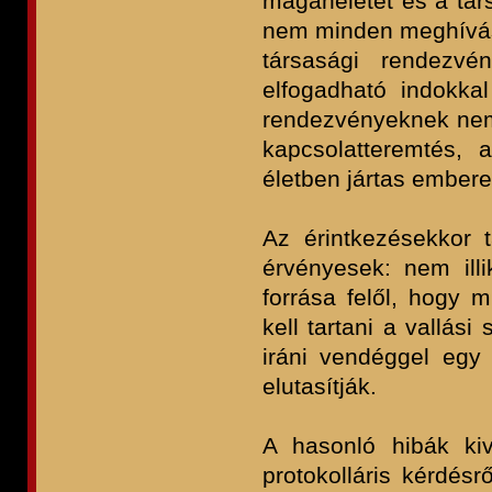
magánéletet és a társ
nem minden meghívás 
társasági rendezvé
elfogadható indokka
rendezvényeknek nem 
kapcsolatteremtés, az
életben jártas embere
Az érintkezésekkor 
érvényesek: nem ill
forrása felől, hogy m
kell tartani a vallás
iráni vendéggel egy 
elutasítják.
A hasonló hibák ki
protokolláris kérdés