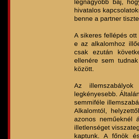
legnagyobb baj, ho
hivatalos kapcsolatok
benne a partner tiszt
A sikeres fellépés ott
e az alkalomhoz illő
csak ezután követk
ellenére sem tudnak 
között.
Az illemszabályo
legkényesebb. Által
semmiféle illemszabá
Alkalomtól, helyzett
azonos neműeknél ál
illetlenséget visszat
kaptunk. A főnök és