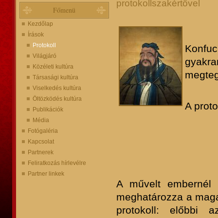
protokollszakértővel
Főmenü
Kezdőlap
Írások
Protokoll
Konfu
Világjáró
gyakra
Közéleti kultúra
megteg
Társasági kultúra
Viselkedés kultúra
Öltözködés kultúra
A proto
Publikációk
Média
Fotógaléria
Kapcsolat
Partnerek
Feliratkozás hírlevélre
Partner linkek
A művelt embernél a
meghatározza a magat
protokoll: előbbi 