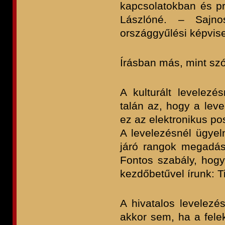
kapcsolatokban és p
Lászlóné. – Sajno
országgyűlési képvisel
Írásban más, mint sz
A kulturált levelezé
talán az, hogy a leve
ez az elektronikus po
A levelezésnél ügyeln
járó rangok megadás
Fontos szabály, hogy
kezdőbetűvel írunk: T
A hivatalos levelez
akkor sem, ha a fele