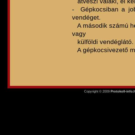
átveszi valaki, el kel
- Gépkocsiban a job
vendéget.
A második számú hely 
vagy
külföldi vendéglátó.
A gépkocsivezető mell
Copyright © 2009
Protokoll-info.