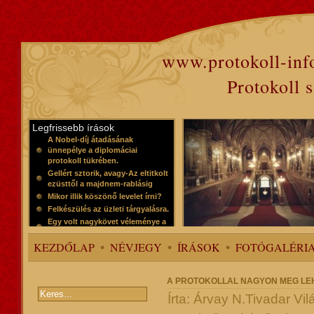
www.protokoll-inf
Protokoll 
Legfrissebb írások
A Nobel-díj átadásának
ünnepélye a diplomáciai
protokoll tükrében.
Gellért sztorik, avagy-Az eltitkolt
ezüsttől a majdnem-rablásig
Mikor illik köszönő levelet írni?
Felkészülés az üzleti tárgyalásra.
Egy volt nagykövet véleménye a
protokollról
KEZDŐLAP
NÉVJEGY
ÍRÁSOK
FOTÓGALÉRI
A PROTOKOLLAL NAGYON MEG LEHET 
Írta: Árvay N.Tivadar Vi