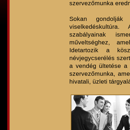
szervezőmunka ered
Sokan gondolják 
viselkedéskultúra.
szabályainak ism
műveltséghez, amel
Idetartozik a kö
névjegycserélés szert
a vendég ültetése a 
szervezőmunka, amely
hivatali, üzleti tárgy