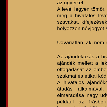
az ügyeiket.
A levél legyen tömör,
még a hivatalos level
szavakat, kifejezések
helyezzen névjegyet a
Udvariatlan, aki nem
Az ajándékozás a hiv
ajándék mellett a le
elfogadását az ember
szakmai és etikai kóde
A hivatalos ajándék
átadás alkalmával,
elmaradása nagy udv
például az írásbe