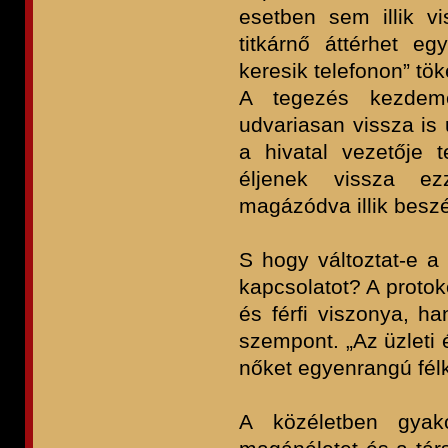
esetben sem illik vi
titkárnő áttérhet e
keresik telefonon” tö
A tegezés kezdemé
udvariasan vissza is
a hivatal vezetője t
éljenek vissza ezz
magázódva illik beszé
S hogy változtat-e a 
kapcsolatot? A protoko
és férfi viszonya, h
szempont. „Az üzleti 
nőket egyenrangú félk
A közéletben gyak