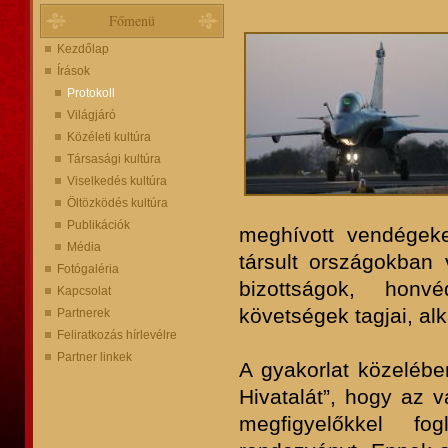
Főmenü
Kezdőlap
Írások
Protokoll
Világjáró
Közéleti kultúra
Társasági kultúra
Viselkedés kultúra
Öltözködés kultúra
Publikációk
meghívott vendégek
Média
társult országokban 
Fotógaléria
bizottságok, honvé
Kapcsolat
követségek tagjai, alk
Partnerek
Feliratkozás hírlevélre
Partner linkek
A gyakorlat közelében
Hivatalát”, hogy az 
megfigyelőkkel fo