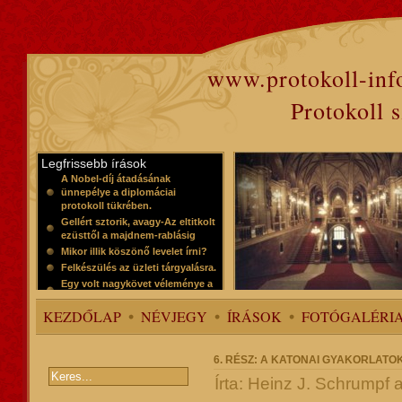
www.protokoll-inf
Protokoll 
Legfrissebb írások
A Nobel-díj átadásának
ünnepélye a diplomáciai
protokoll tükrében.
Gellért sztorik, avagy-Az eltitkolt
ezüsttől a majdnem-rablásig
Mikor illik köszönő levelet írni?
Felkészülés az üzleti tárgyalásra.
Egy volt nagykövet véleménye a
protokollról
KEZDŐLAP
NÉVJEGY
ÍRÁSOK
FOTÓGALÉRI
6. RÉSZ: A KATONAI GYAKORLAT
Írta: Heinz J. Schrumpf