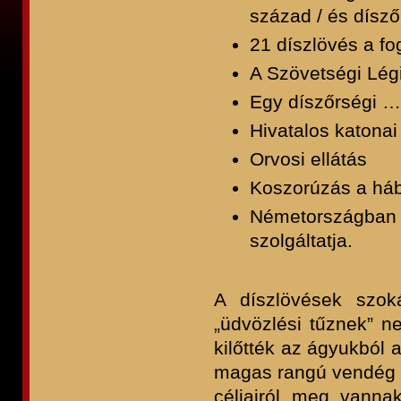
század / és dísz
21 díszlövés a f
A Szövetségi Légi
Egy díszőrségi 
Hivatalos katonai
Orvosi ellátás
Koszorúzás a háb
Németországban v
szolgáltatja.
A díszlövések szok
„üdvözlési tűznek” ne
kilőtték az ágyukból a
magas rangú vendég
céljairól meg vanna