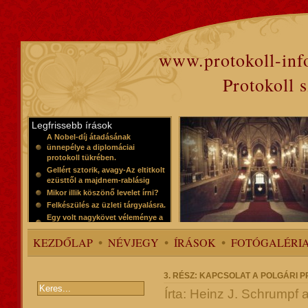
www.protokoll-inf
Protokoll 
Legfrissebb írások
A Nobel-díj átadásának
ünnepélye a diplomáciai
protokoll tükrében.
Gellért sztorik, avagy-Az eltitkolt
ezüsttől a majdnem-rablásig
Mikor illik köszönő levelet írni?
Felkészülés az üzleti tárgyalásra.
Egy volt nagykövet véleménye a
protokollról
KEZDŐLAP
NÉVJEGY
ÍRÁSOK
FOTÓGALÉRI
3. RÉSZ: KAPCSOLAT A POLGÁRI 
Írta: Heinz J. Schrumpf