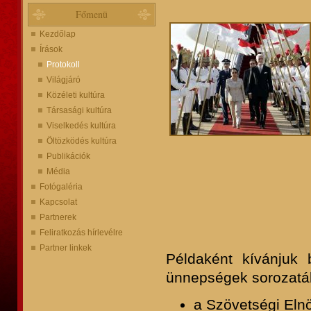
Főmenü
Kezdőlap
Írások
Protokoll
Világjáró
Közéleti kultúra
Társasági kultúra
Viselkedés kultúra
Öltözködés kultúra
Publikációk
Média
Fotógaléria
Kapcsolat
Partnerek
Feliratkozás hírlevélre
Partner linkek
Példaként kívánjuk
ünnepségek sorozatáb
a Szövetségi Elnö