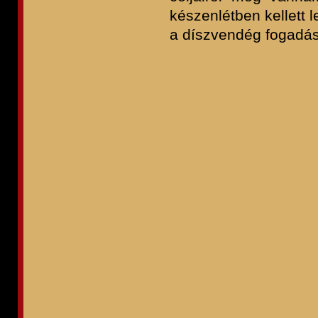
készenlétben kellett 
a díszvendég fogadásá