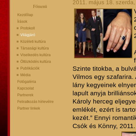
2011. május 18. szerda,
Főmenü
Kezdőlap
Írások
Protokoll
Világjáró
Közéleti kultúra
Társasági kultúra
Viselkedés kultúra
Öltözködés kultúra
Szinte titokba, a bul
Publikációk
Média
Vilmos egy szafarira.
Fotógaléria
lány kegyeinek elnyer
Kapcsolat
lapult anyja brilliáns
Partnerek
Károly herceg eljegye
Feliratkozás hírlevélre
emlékét, ezért is tart
Partner linkek
kezét.” Ennyi romanti
Csók és Könny, 2011. 