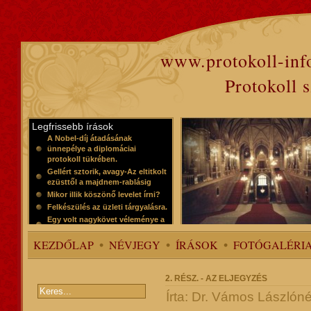
www.protokoll-inf
Protokoll 
Legfrissebb írások
A Nobel-díj átadásának
ünnepélye a diplomáciai
protokoll tükrében.
Gellért sztorik, avagy-Az eltitkolt
ezüsttől a majdnem-rablásig
Mikor illik köszönő levelet írni?
Felkészülés az üzleti tárgyalásra.
Egy volt nagykövet véleménye a
protokollról
KEZDŐLAP
NÉVJEGY
ÍRÁSOK
FOTÓGALÉRI
2. RÉSZ. - AZ ELJEGYZÉS
Írta: Dr. Vámos Lászlóné