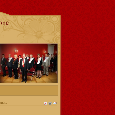
óné
BÓL.