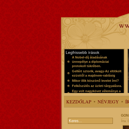
ww
Legfrissebb írások
A Nobel-díj átadásának
ünnepélye a diplomáciai
protokoll tükrében.
Gellért sztorik, avagy-Az eltitkolt
ezüsttől a majdnem-rablásig
Mikor illik köszönő levelet írni?
Felkészülés az üzleti tárgyalásra.
Egy volt nagykövet véleménye a
protokollról
KEZDŐLAP
NÉVJEGY
Í
GON
Írta: