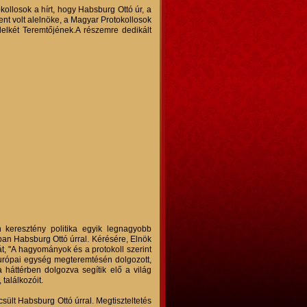
ollosok a hírt, hogy Habsburg Ottó úr, a
nt volt alelnöke, a Magyar Protokollosok
elkét Teremtőjének.A részemre dedikált
keresztény politika egyik legnagyobb
tban Habsburg Ottó úrral. Kérésére, Elnök
át, "A hagyományok és a protokoll szerint
európai egység megteremtésén dolgozott,
háttérben dolgozva segítik elő a világ
találkozóit.
sült Habsburg Ottó úrral. Megtiszteltetés