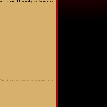
című könyvem Előszavát gondolataival és
tás dátuma: 2011. augusztus 16. kedd, 19:29