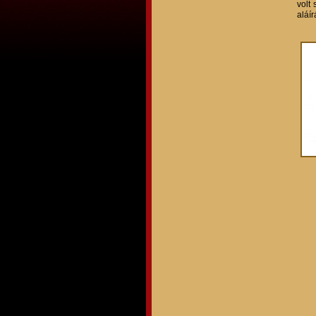
volt
aláír
A na