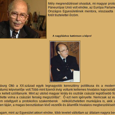
Mély megrendüléssel olvastuk, mi magyar protok
Páneurópai Unió volt elnöke, az Európa Parlame
Országos Egyesületének mentora, visszaadta l
fotót tisztelettel őrzöm.
A nagyításhoz kattintson a képre!
burg Ottó a XX.század egyik legnagyobb keresztény politikusa és a modern 
átumú képviselője volt.Több mint tizenöt évig voltunk kellemes hivatalos kapcsola
 kellett szólítanunk. Mint az utolsó magyar király és osztrák császár legidősebb fi
llette volna a császári fenség megszólítás". Ő ezt nem igényelte. Nemcsak az 
m odafigyelt a protokollos szakemberek nélkülözhetetlen munkájára is, akik a 
en táján, a magas beosztásban lévő vezetők és államfők hivatalos megbeszéléseit, 
gam, mint az Egyesület akkori elnöke, több levelet váltottam az általam nagyra bec