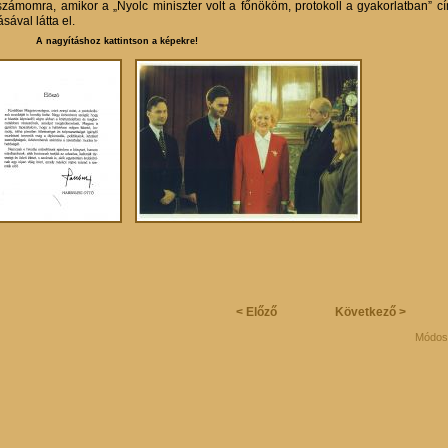
 számomra, amikor a „Nyolc miniszter volt a főnököm, protokoll a gyakorlatban” 
ásával látta el.
gyításhoz kattintson a képekre!
< Előző
Következő >
Módosí