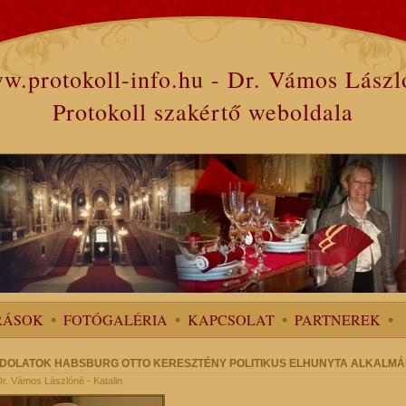
w.protokoll-info.hu - Dr. Vámos Lászl
Protokoll szakértő weboldala
RÁSOK
FOTÓGALÉRIA
KAPCSOLAT
PARTNEREK
DOLATOK HABSBURG OTTO KERESZTÉNY POLITIKUS ELHUNYTA ALKALMÁ
 Dr. Vámos Lászlóné - Katalin