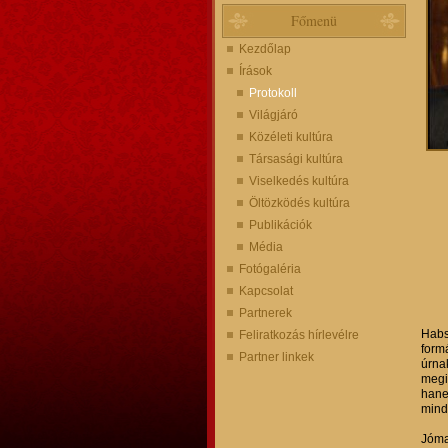
Főmenü
Kezdőlap
Írások
Protokoll
Világjáró
Közéleti kultúra
Társasági kultúra
Viselkedés kultúra
Öltözködés kultúra
Publikációk
Média
Fotógaléria
Kapcsolat
Partnerek
Habs
Feliratkozás hírlevélre
form
Partner linkek
úrnak
megi
hane
mind
Jóma