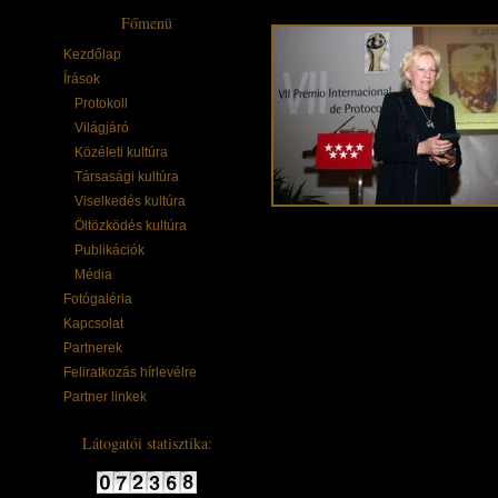
Főmenü
Kezdőlap
Írások
Protokoll
Világjáró
Közéleti kultúra
Társasági kultúra
Viselkedés kultúra
Öltözködés kultúra
vagyok.
Publikációk
Média
Fotógaléria
Az elmúlt évek folyam
Kapcsolat
azonos a viselke
Partnerek
viselkedéskultúra s
Feliratkozás hírlevélre
műveltséghez, amel
Partner linkek
mennyire szükséges
Látogatói statisztika:
köztiszteletben álló
egyetemi dékánnak h