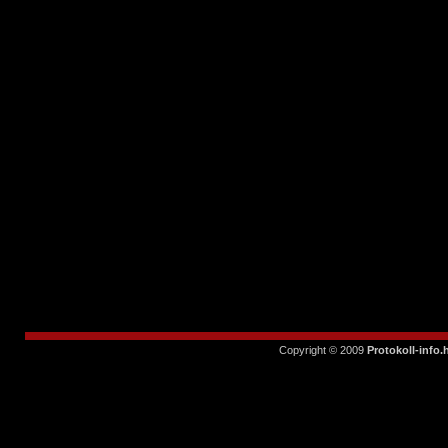
nemzetközi szok
elvégzéséhez és az 
szükségesek.
Kellemes és hasznos 
Dr. Vámos Lászlóné -
Copyright © 2009
Protokoll-info.