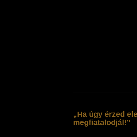
Nagyon hasznosnak 
mutatja be, amelyrő
hogy megjelent és so
ELTE Állam és Jog
Barna volt dékán:
„Dr. Vámos Lászlón
hallgatók minőségi k
elismeréséül a PRO
2002. szeptember”
„Ha úgy érzed ele
megfiatalodjál!”