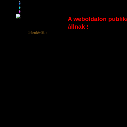
bizonyítják a magam r
Ma
28
Tegnap
35
A héten
194
A
A weboldalon publik
520
hónapban
állnak !
Jelenlévők :
Oldalainkat 6 vendég böngészi
Göncz Árpád volt kö
főnököm, protokoll
többek között ezt írt
„Hogy ez a munka mit
Minthogy 22 évig v
szenvedő áldozata,
érdeklődéssel olvasom
Habsburg Ottó elnök
"Köszönettel vettem 