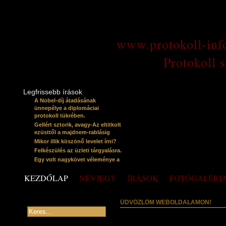
www.protokoll-inf
Protokoll 
Legfrissebb írások
A Nobel-díj átadásának
ünnepélye a diplomáciai
protokoll tükrében.
Gellért sztorik, avagy-Az eltitkolt
ezüsttől a majdnem-rablásig
Mikor illik köszönő levelet írni?
Felkészülés az üzleti tárgyalásra.
Egy volt nagykövet véleménye a
protokollról
KEZDŐLAP
NÉVJEGY
ÍRÁSOK
FOTÓGALÉRI
ÜDVÖZLÖM WEBOLDALAMON!