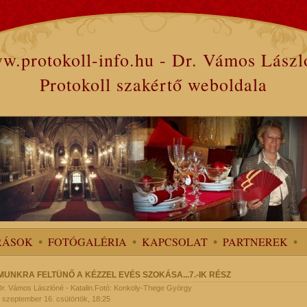
w.protokoll-info.hu - Dr. Vámos Lászl
Protokoll szakértő weboldala
RÁSOK
FOTÓGALÉRIA
KAPCSOLAT
PARTNEREK
MUNKRA FELTÜNŐ A KÉZZEL EVÉS SZOKÁSA...7.-IK RÉSZ
 Dr. Vámos Lászlóné - Katalin.Fotó: Konkoly-Thege György
 szeptember 16. csütörtök, 18:25