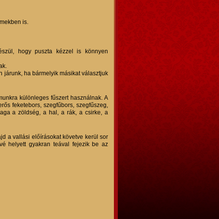
rmekben is.
észül, hogy puszta kézzel is könnyen
ak.
an járunk, ha bármelyik másikat választjuk
zámunkra különleges fűszert használnak. A
/erős feketebors, szegfűbors, szegfűszeg,
aga a zöldség, a hal, a rák, a csirke, a
d a vallási előírásokat követve kerül sor
vé helyett gyakran teával fejezik be az
i!