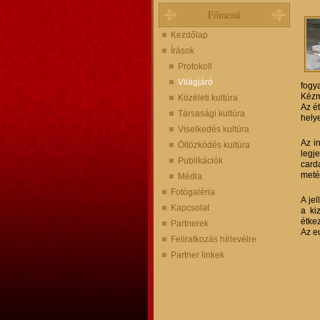
Főmenü
Kezdőlap
Írások
Protokoll
Világjáró
fogy
Kézmo
Közéleti kultúra
Az ét
Társasági kultúra
helye
Viselkedés kultúra
Az i
Öltözködés kultúra
legj
Publikációk
card
metél
Média
Fotógaléria
A je
Kapcsolat
a ki
étkez
Partnerek
Az e
Feliratkozás hírlevélre
Partner linkek