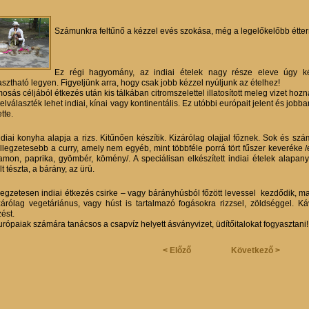
Számunkra feltűnő a kézzel evés szokása, még a legelőkelőbb étte
Ez régi hagyomány, az indiai ételek nagy része eleve úgy k
asztható legyen. Figyeljünk arra, hogy csak jobb kézzel nyúljunk az ételhez!
sás céljából étkezés után kis tálkában citromszelettel illatosított meleg vizet hozn
elválaszték lehet indiai, kínai vagy kontinentális. Ez utóbbi európait jelent és jobb
tte.
ndiai konyha alapja a rizs. Kitűnően készítik. Kizárólag olajjal főznek. Sok és s
ellegzetesebb a curry, amely nem egyéb, mint többféle porrá tört fűszer keveréke 
amon, paprika, gyömbér, kömény/. A speciálisan elkészített indiai ételek alapany
t tészta, a bárány, az ürü.
llegzetesen indiai étkezés csirke – vagy bárányhúsból főzött levessel kezdődik, maj
zárólag vegetáriánus, vagy húst is tartalmazó fogásokra rizzsel, zöldséggel. Ká
ést.
urópaiak számára tanácsos a csapvíz helyett ásványvizet, üdítőitalokat fogyasztan
< Előző
Következő >