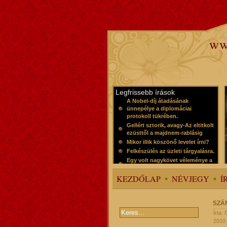
ww
Legfrissebb írások
A Nobel-díj átadásának
ünnepélye a diplomáciai
protokoll tükrében.
Gellért sztorik, avagy-Az eltitkolt
ezüsttől a majdnem-rablásig
Mikor illik köszönő levelet írni?
Felkészülés az üzleti tárgyalásra.
Egy volt nagykövet véleménye a
protokollról
KEZDŐLAP
NÉVJEGY
Í
SZÁ
Írta:
2010.