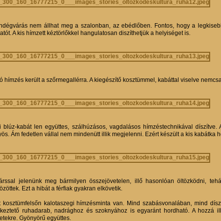
ndégvárás nem állhat meg a szalonban, az ebédlőben. Fontos, hogy a legkisebb h
atót. A kis hímzett kéztörlőkkel hangulatosan diszíthetjük a helyiséget is.
ó hímzés került a szőrmegallérra. A kiegészítő kosztümmel, kabáttal viselve nemcs
i blúz-kabát len együttes, szálhúzásos, vagdalásos hímzéstechnikával díszítve. 
ös. Ám fedetlen vállal nem mindenütt illik megjelenni. Ezért készült a kis kabátka 
árssal jelenünk meg bármilyen összejövetelen, illő hasonlóan öltözködni, te
tözöttek. Ezt a hibát a férfiak gyakran elkövetik.
ft kosztümfelsőn kalotaszegi hímzésminta van. Mind szabásvonalában, mind dís
keztető ruhadarab, nadrághoz és szoknyához is egyaránt hordható. A hozzá illő
letekre. Gyönyörű együttes.