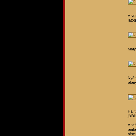
A ve
látog
Maty
Nyár
előny
Ha t
jólöl
A ta
emlé
rész