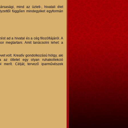
ársasági, mind az üzleti-, hivatali élet
elyzettől függően mindegyiket egyformán
t ad a hivatal és a cég filozófiájáról. A
r megtartani. Amit tanácsolni lehet: a
övet volt. Kreatív gondolkozású hölgy, aki
a az ötletet egy olyan ruhakollekció
merít. Célját, tervező iparművészek