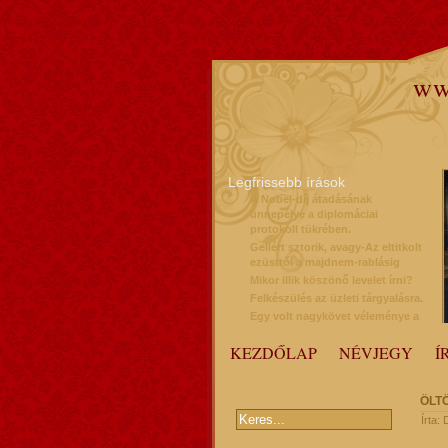
ww
Legfrissebb írások
A Nobel-díj átadásának
ünnepélye a diplomáciai
protokoll tükrében.
Gellért sztorik, avagy-Az eltitkolt
ezüsttől a majdnem-rablásig
Mikor illik köszönő levelet írni?
Felkészülés az üzleti tárgyalásra.
Egy volt nagykövet véleménye a
protokollról
KEZDŐLAP
NÉVJEGY
Í
ÖLT
Írta: