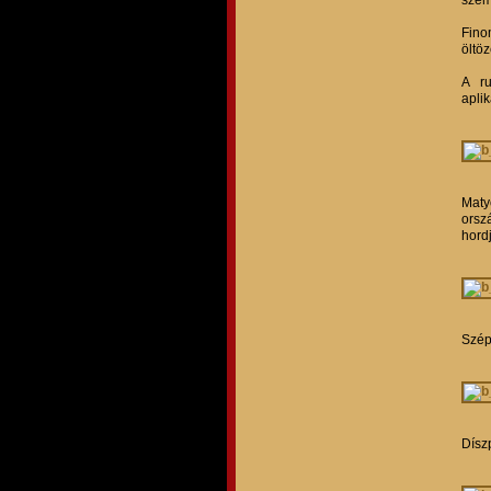
Finom
öltö
A ru
apli
Maty
orsz
hord
Szép 
Dísz