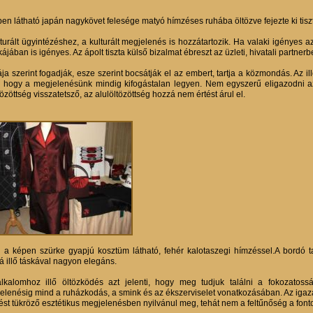
pen látható japán nagykövet felesége matyó hímzéses ruhába öltözve fejezte ki tiszt
turált ügyintézéshez, a kulturált megjelenés is hozzátartozik. Ha valaki igényes az
jában is igényes. Az ápolt tiszta külső bizalmat ébreszt az üzleti, hivatali partnerb
ja szerint fogadják, esze szerint bocsátják el az embert, tartja a közmondás. Az 
, hogy a megjelenésünk mindig kifogástalan legyen. Nem egyszerű eligazodni az
tözöttség visszatetsző, az alulöltözöttség hozzá nem értést árul el.
 a képen szürke gyapjú kosztüm látható, fehér kalotaszegi hímzéssel.A bordó taft
á illő táskával nagyon elegáns.
lkalomhoz illő öltözködés azt jelenti, hogy meg tudjuk találni a fokozatossá
elenésig mind a ruházkodás, a smink és az ékszerviselet vonatkozásában. Az igaz
zlést tükröző esztétikus megjelenésben nyilvánul meg, tehát nem a feltűnőség a font