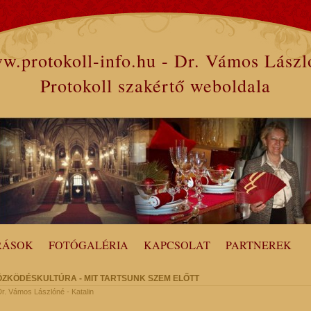
w.protokoll-info.hu - Dr. Vámos Lászl
Protokoll szakértő weboldala
RÁSOK
FOTÓGALÉRIA
KAPCSOLAT
PARTNEREK
ÖZKÖDÉSKULTÚRA - MIT TARTSUNK SZEM ELŐTT
 Dr. Vámos Lászlóné - Katalin