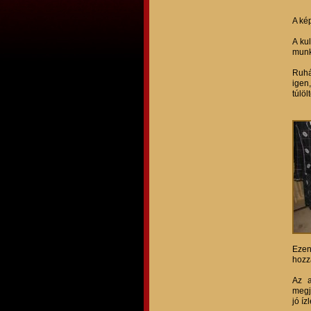
A ké
A kul
munká
Ruhá
igen
túlöl
Ezen
hozz
Az a
megj
jó í