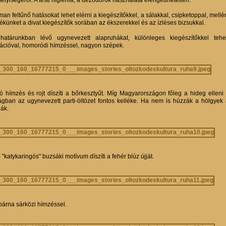
an feltűnő hatásokat lehet elérni a kiegészítőkkel, a sálakkal, csipketoppal, mellé
zékünket a divat kiegészítők sorában az ékszerekkel és az ízléses bizsukkal.
határunkban lévő ugynevezett alapruhákat, különleges kiegészítőkkel tehet
kációval, homoródi hímzéssel, nagyon szépek.
ó hímzés és rojt díszíti a bőrkesztyűt. Míg Magyarországon főleg a hideg ellen
ágban az ugynevezett parti-öltözet fontos kelléke. Ha nem is húzzák a hölgyek a
ják.
"katykaringós" buzsáki motívum díszíti a fehér blúz újját.
párna sárközi hímzéssel.