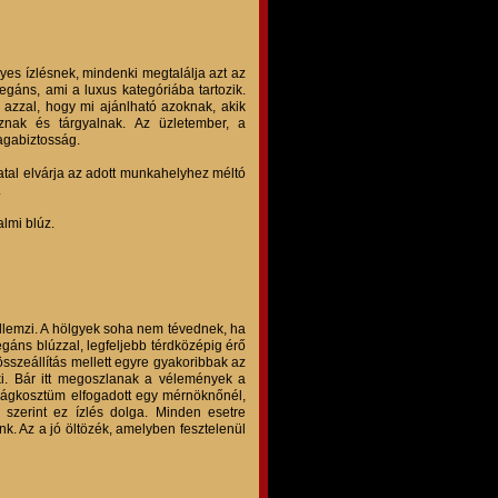
lyes ízlésnek, mindenki megtalálja azt az
gáns, ami a luxus kategóriába tartozik.
 azzal, hogy mi ajánlható azoknak, akik
oznak és tárgyalnak. Az üzletember, a
agabiztosság.
atal elvárja az adott munkahelyhez méltó
.
almi blúz.
jellemzi. A hölgyek soha nem tévednek, ha
gáns blúzzal, legfeljebb térdközépig érő
sszeállítás mellett egyre gyakoribbak az
 ki. Bár itt megoszlanak a vélemények a
drágkosztüm elfogadott egy mérnöknőnél,
szerint ez ízlés dolga. Minden esetre
k. Az a jó öltözék, amelyben fesztelenül