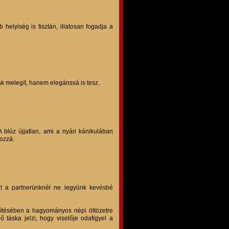
elyiség is tisztán, illatosan fogadja a
ak melegít, hanem elegánssá is tesz.
A blúz újjatlan, ami a nyári kánikulában
hozzá.
hát a partnerünknél ne legyünk kevésbé
zítésében a hagyományos népi öltözetre
 táska jelzi, hogy viselője odafigyel a