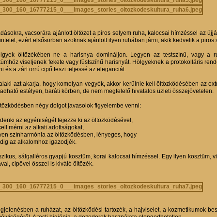
dásokra, vacsorára ajánlott öltözet a piros selyem ruha, kalocsai hímzéssel az újjá
intetet, ezért elsősorban azoknak ajánlott ilyen ruhában járni, akik kedvelik a piros s
lgyek öltözékében ne a harisnya domináljon. Legyen az testszínű, vagy a r
tümhöz viseljenek fekete vagy füstszínű harisnyát. Hölgyeknek a protokolláris ren
ni és a zárt orrú cipő teszi teljessé az eleganciát.
alaki azt akarja, hogy komolyan vegyék, akkor kerülnie kell öltözködésében az extr
gadható estélyen, baráti körben, de nem megfelelő hivatalos üzleti összejövetelen.
ltözködésben négy dolgot javasolok figyelembe venni:
ndenki az egyéniségét fejezze ki az öltözködésével,
 kell mérni az alkati adottságokat,
gyen színharmónia az öltözködésben, lényeges, hogy
ndig az alkalomhoz igazodjék.
szikus, sálgalléros gyapjú kosztüm, korai kalocsai hímzéssel. Egy ilyen kosztüm, v
val, cipővel ősszel is kiváló öltözék.
gjelenésben a ruházat, az öltözködési tartozék, a hajviselet, a kozmetikumok be
élyiségéről. A testi higiénia, a dezodorok használata elengedhetetlen.