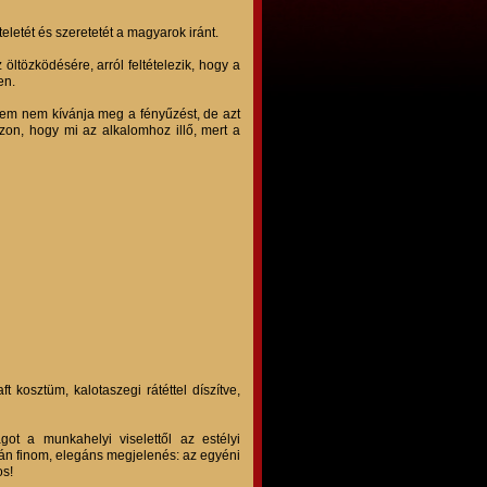
eletét és szeretetét a magyarok iránt.
 öltözködésére, arról feltételezik, hogy a
en.
illem nem kívánja meg a fényűzést, de azt
on, hogy mi az alkalomhoz illő, mert a
 kosztüm, kalotaszegi rátéttel díszítve,
got a munkahelyi viselettől az estélyi
án finom, elegáns megjelenés: az egyéni
os!