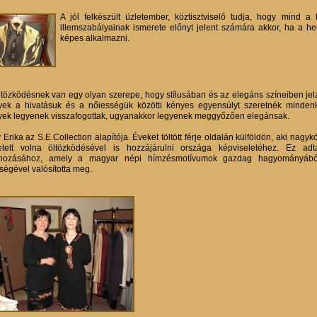
A jól felkészült üzletember, köztisztviselő tudja, hogy mind a t
illemszabályainak ismerete előnyt jelent számára akkor, ha a h
képes alkalmazni.
ltözködésnek van egy olyan szerepe, hogy stílusában és az elegáns színeiben jelzés
yek a hivatásuk és a nőiességük közötti kényes egyensúlyt szeretnék mindenko
yek legyenek visszafogottak, ugyanakkor legyenek meggyőzően elegánsak.
Erika az S.E.Collection alapítója. Éveket töltött férje oldalán külföldön, aki nagyk
etett volna öltözködésével is hozzájárulni országa képviseletéhez. Ez adt
ehozásához, amely a magyar népi hímzésmotívumok gazdag hagyományából 
tségével valósította meg.