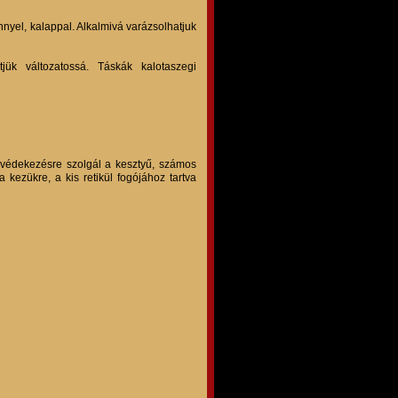
nnyel, kalappal. Alkalmivá varázsolhatjuk
jük változatossá. Táskák kalotaszegi
i védekezésre szolgál a kesztyű, számos
 kezükre, a kis retikül fogójához tartva