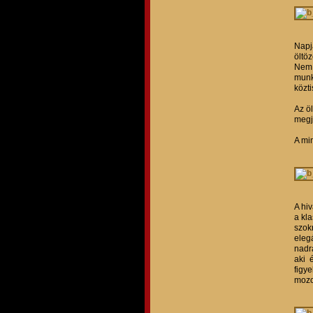
Napj
öltö
Nem 
munk
közt
Az ö
megj
A min
A hi
a kl
szok
eleg
nadr
aki 
figy
mozo