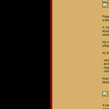
Foga
a tek
A hö
kosz
visel
Ha v
elfo
Az ö
- mi
- fel
- le
- mi
Klas
táská
A me
szem