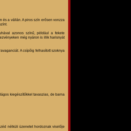
n és a vállán. A piros szín erősen vonzza
zínt.
uhával azonos színű, például a fekete
dezvényeken még nyáron is illik harisnyát
avaganciát. A csípőig felhasított szoknya
ilágos kiegészítőkkel tavaszias, de barna
széd nélküli üzenetet hordoznak viselője