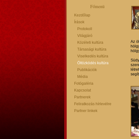
Főmenü
Kezdőlap
Írások
Protokoll
Világjáró
Az ö
Közéleti kultúra
hölg
Társasági kultúra
hölg
Viselkedés kultúra
Südy 
Öltözködés kultúra
szer
létr
Publikációk
segí
Média
Fotógaléria
Kapcsolat
Partnerek
Feliratkozás hírlevélre
Partner linkek