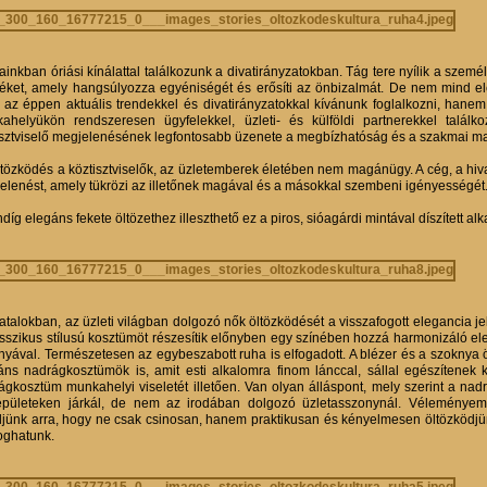
ainkban óriási kínálattal találkozunk a divatirányzatokban. Tág tere nyílik a szemé
zéket, amely hangsúlyozza egyéniségét és erősíti az önbizalmát. De nem mind ele
az éppen aktuális trendekkel és divatirányzatokkal kívánunk foglalkozni, hanem
ahelyükön rendszeresen ügyfelekkel, üzleti- és külföldi partnerekkel találk
isztviselő megjelenésének legfontosabb üzenete a megbízhatóság és a szakmai m
ltözködés a köztisztviselők, az üzletemberek életében nem magánügy. A cég, a hiv
elenést, amely tükrözi az illetőnek magával és a másokkal szembeni igényességét
díg elegáns fekete öltözethez illeszthető ez a piros, sióagárdi mintával díszített alk
vatalokban, az üzleti világban dolgozó nők öltözködését a visszafogott elegancia 
asszikus stílusú kosztümöt részesítik előnyben egy színében hozzá harmonizáló ele
nyával. Természetesen az egybeszabott ruha is elfogadott. A blézer és a szoknya ö
áns nadrágkosztümök is, amit esti alkalomra finom lánccal, sállal egészítenek
ágkosztüm munkahelyi viseletét illetően. Van olyan álláspont, mely szerint a na
épületeken járkál, de nem az irodában dolgozó üzletasszonynál. Véleményem 
eljünk arra, hogy ne csak csinosan, hanem praktikusan és kényelmesen öltözködjün
ghatunk.