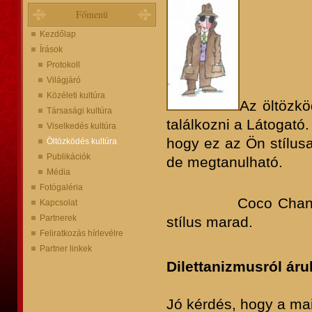
Főmenü
Kezdőlap
Írások
Protokoll
Világjáró
Közéleti kultúra
Az öltözkö
Társasági kultúra
találkozni a Látogató.
Viselkedés kultúra
hogy ez az Ön stílusa
Öltözködés kultúra
Publikációk
de megtanulható.
Média
Fotógaléria
Coco Chanel mond
Kapcsolat
Partnerek
stílus marad.
Feliratkozás hírlevélre
Partner linkek
Dilettanizmusról áru
Jó kérdés, hogy a ma