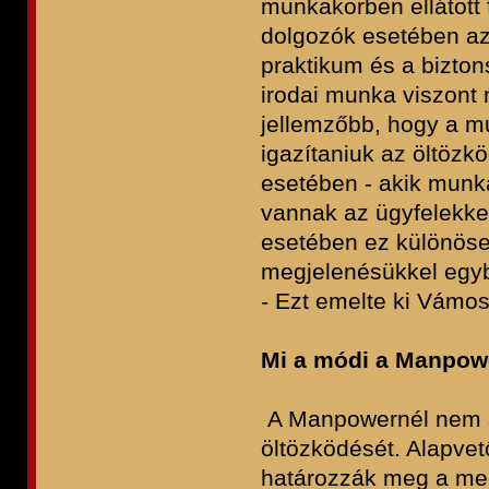
munkakörben ellátott 
dolgozók esetében az e
praktikum és a bizton
irodai munka viszont 
jellemzőbb, hogy a m
igazítaniuk az öltözk
esetében - akik munk
vannak az ügyfelekk
esetében ez különösen
megjelenésükkel egybe
- Ezt emelte ki Vámos
Mi a módi a Manpow
A Manpowernél nem s
öltözködését. Alapvet
határozzák meg a megj