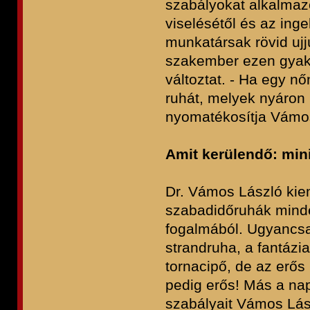
szabályokat alkalmaz
viselésétől és az inge
munkatársak rövid ujjú
szakember ezen gyakor
változtat. - Ha egy n
ruhát, melyek nyáron 
nyomatékosítja Vámo
Amit kerülendő: min
Dr. Vámos László kiem
szabadidőruhák minden
fogalmából. Ugyancsa
strandruha, a fantázi
tornacipő, de az erős
pedig erős! Más a napp
szabályait Vámos Lás