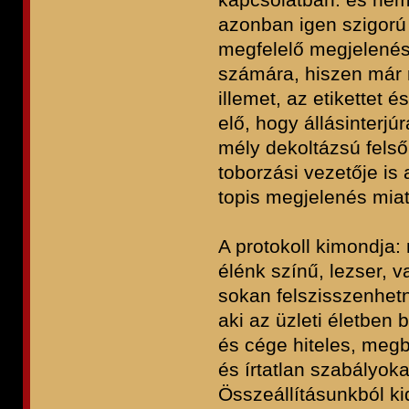
azonban igen szigorú 
megfelelő megjelenést
számára, hiszen már 
illemet, az etikettet 
elő, hogy állásinterjú
mély dekoltázsú fels
toborzási vezetője is 
topis megjelenés miat
A protokoll kimondja:
élénk színű, lezser, v
sokan felszisszenhetn
aki az üzleti életben
és cége hiteles, megb
és írtatlan szabályok
Összeállításunkból ki