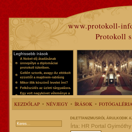
www.protokoll-inf
Protokoll 
Legfrissebb írások
A Nobel-díj átadásának
ünnepélye a diplomáciai
protokoll tükrében.
Gellért sztorik, avagy-Az eltitkolt
ezüsttől a majdnem-rablásig
Mikor illik köszönő levelet írni?
Felkészülés az üzleti tárgyalásra.
Egy volt nagykövet véleménye a
protokollról
KEZDŐLAP
NÉVJEGY
ÍRÁSOK
FOTÓGALÉRI
DILETTANIZMUSRÓL ÁRULKODIK A
Írta: HR Portal Gyimóth