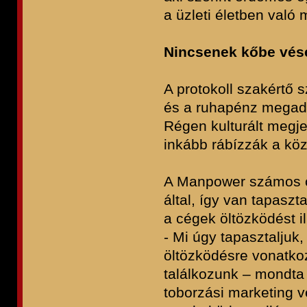
a üzleti életben való 
Nincsenek kőbe vése
A protokoll szakértő s
és a ruhapénz megadóz
Régen kulturált megj
inkább rábízzák a kö
A Manpower számos c
által, így van tapasz
a cégek öltözködést il
- Mi úgy tapasztaljuk,
öltözködésre vonatko
találkozunk – mondta
toborzási marketing v