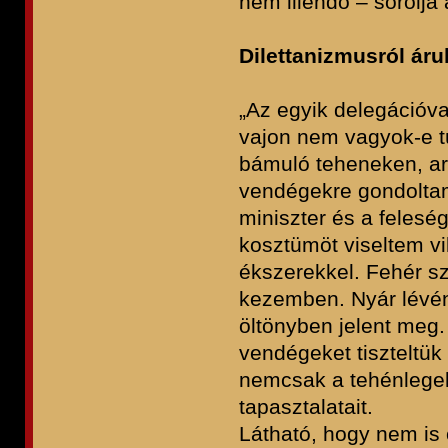
nem illendő – sorolja
Dilettanizmusról áru
„Az egyik delegációv
vajon nem vagyok-e t
bámuló teheneken, ar
vendégekre gondoltam
miniszter és a felesé
kosztümöt viseltem v
ékszerekkel. Fehér sza
kezemben. Nyár lévé
öltönyben jelent meg.
vendégeket tiszteltü
nemcsak a tehénlegel
tapasztalatait.
Látható, hogy nem is 