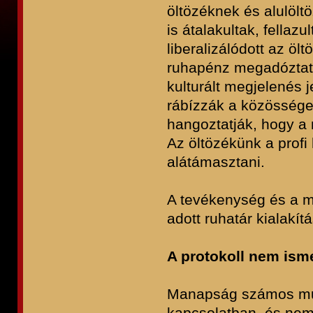
öltözéknek és alulölt
is átalakultak, fellaz
liberalizálódott az öl
ruhapénz megadóztatá
kulturált megjelenés
rábízzák a közössége
hangoztatják, hogy a 
Az öltözékünk a profi
alátámasztani.
A tevékenység és a 
adott ruhatár kialakí
A protokoll nem isme
Manapság számos munk
kapcsolatban. és nem 