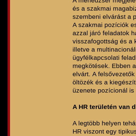
A menedzser megjele
és a szakmai magabiz
szembeni elvárást a p
A szakmai pozíciók es
azzal járó feladatok 
visszafogottság és a 
illetve a multinacioná
ügyfélkapcsolati felad
megkötések. Ebben az
elvárt. A felsővezető
öltözék és a kiegész
üzenete pozícionál is
A HR területén van 
A legtöbb helyen tehát
HR viszont egy tipikus