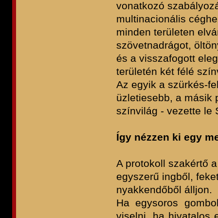
vonatkozó szabályozá
multinacionális cégh
minden területen elvár
szövetnadrágot, öltön
és a visszafogott eleg
területén két félé szí
Az egyik a szürkés-f
üzletiesebb, a másik
színvilág - vezette le
Így nézzen ki egy m
A protokoll szakértő a
egyszerű ingből, feket
nyakkendőből álljon.
Ha egysoros gombolá
viselni, ha hivatalo