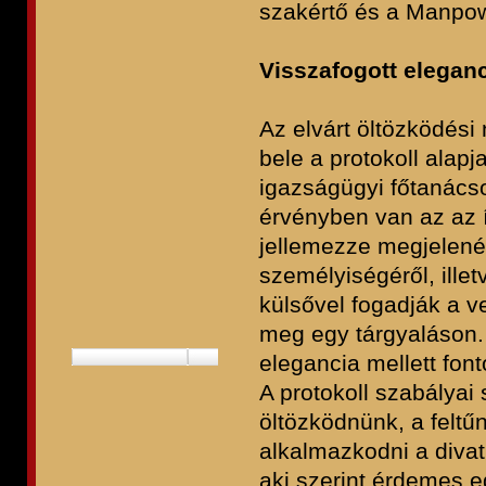
szakértő és a Manpowe
Visszafogott elegan
Az elvárt öltözködési
bele a protokoll alap
igazságügyi főtanács
érvényben van az az í
jellemezze megjelenés
személyiségéről, illet
külsővel fogadják a v
meg egy tárgyaláson.
elegancia mellett font
A protokoll szabályai
öltözködnünk, a feltűn
alkalmazkodni a divat
aki szerint
érdemes eg