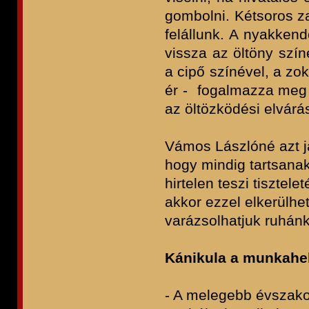
gombolni. Kétsoros z
felállunk. A nyakken
vissza az öltöny szí
a cipő színével, a zo
ér - fogalmazza meg a
az öltözködési elvár
Vámos Lászlóné azt j
hogy mindig tartsana
hirtelen teszi tisztel
akkor ezzel elkerülhe
varázsolhatjuk ruhánk
Kánikula a munkahel
- A melegebb évszako