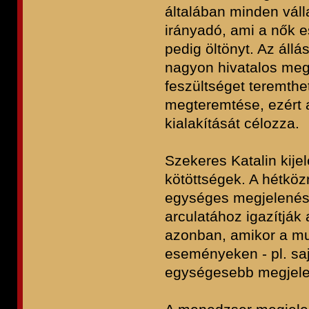
általában minden váll
irányadó, ami a nők e
pedig öltönyt. Az áll
nagyon hivatalos meg
feszültséget teremthet
megteremtése, ezért 
kialakítását célozza.
Szekeres Katalin kije
kötöttségek. A hétk
egységes megjelenés
arculatához igazítják
azonban, amikor a mun
eseményeken - pl. saj
egységesebb megjele