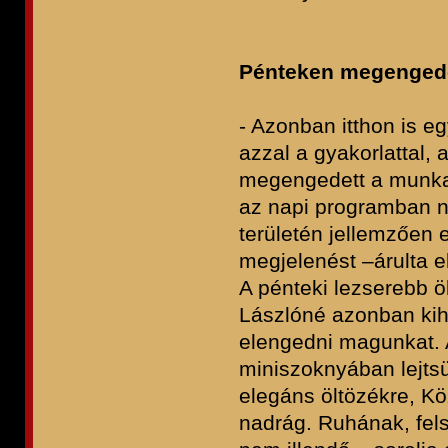
Pénteken megengedet
- Azonban itthon is eg
azzal a gyakorlattal,
megengedett a munka
az napi programban n
területén jellemzően 
megjelenést –árulta e
A pénteki lezserebb ö
Lászlóné azonban kih
elengedni magunkat. A
miniszoknyában lejts
elegáns öltözékre, Kö
nadrág. Ruhának, fels