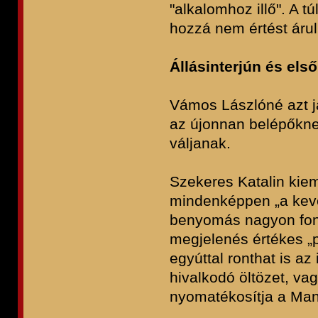
"alkalomhoz illő". A t
hozzá nem értést árul e
Állásinterjún és el
Vámos Lászlóné azt ja
az újonnan belépőknek
váljanak.
Szekeres Katalin kiem
mindenképpen „a keve
benyomás nagyon fonto
megjelenés értékes „
egyúttal ronthat is az
hivalkodó öltözet, va
nyomatékosítja a Man