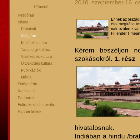
2010. szeptember 16. cs
Főmenü
Kezdőlap
Ennek az országn
Írások
cikk megírása in
nak ezúton kíván
Protokoll
Hillender Timeá
Világjáró
Közéleti kultúra
Kérem beszéljen ne
Társasági kultúra
Viselkedés kultúra
szokásokról.
1. rész
Öltözködés kultúra
Publikációk
Média
Fotógaléria
Kapcsolat
Partnerek
Feliratkozás hírlevélre
Partner linkek
hivatalosnak.
Indiában a hindu /br