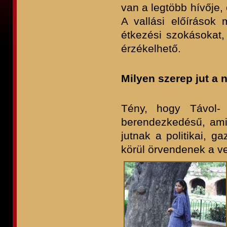
van a legtöbb hívője,
A vallási előírások 
étkezési szokásokat,
érzékelhető.
Milyen szerep jut a
Tény, hogy Távol- 
berendezkedésű, ami 
jutnak a politikai, g
körül örvendenek a v