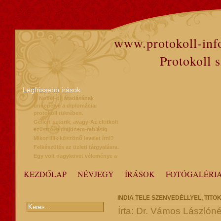
www.protokoll-inf
Protokoll 
Legfrissebb írások
A Nobel-díj átadásának
ünnepélye a diplomáciai
protokoll tükrében.
Gellért sztorik, avagy-Az eltitkolt
ezüsttől a majdnem-rablásig
Mikor illik köszönő levelet írni?
Felkészülés az üzleti tárgyalásra.
Egy volt nagykövet véleménye a
protokollról
KEZDŐLAP
NÉVJEGY
ÍRÁSOK
FOTÓGALÉRI
INDIA TELE SZENVEDÉLLYEL, TIT
Írta: Dr. Vámos Lászlón