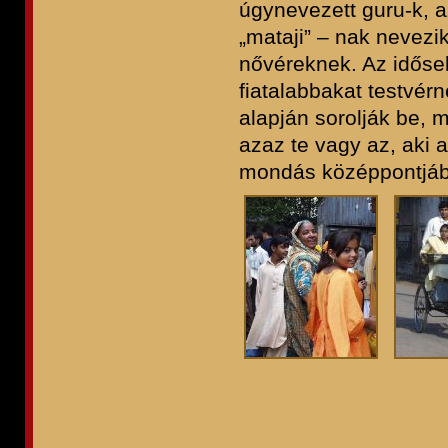
úgynevezett guru-k, 
„mataji” – nak nevezi
nővéreknek. Az időse
fiatalabbakat testvér
alapján sorolják be, m
azaz te vagy az, aki a
mondás középpontjában