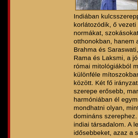
Indiában kulcsszerepp
korlátozódik, ő vezeti
normákat, szokásokat
otthonokban, hanem a
Brahma és Saraswati, 
Rama és Laksmi, a jól
római mitológiákból 
különféle mítoszokba
között. Két fő irányzat
szerepe erősebb, mark
harmóniában él egymás
mondhatni olyan, mint 
domináns szerephez. 
indiai társadalom. A 
idősebbeket, azaz a s