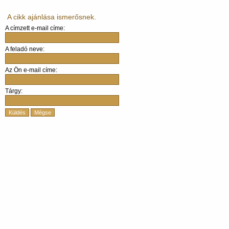
A cikk ajánlása ismerősnek.
A címzett e-mail címe:
A feladó neve:
Az Ön e-mail címe:
Tárgy:
Küldés
Mégse