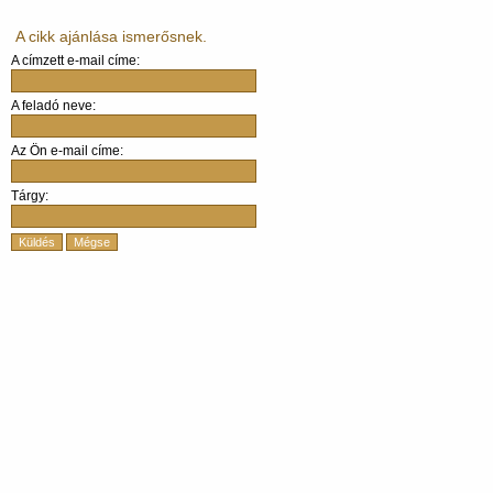
A cikk ajánlása ismerősnek.
A címzett e-mail címe:
A feladó neve:
Az Ön e-mail címe:
Tárgy:
Küldés
Mégse