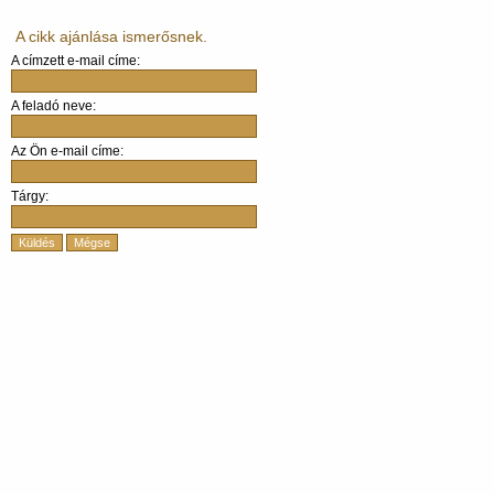
A cikk ajánlása ismerősnek.
A címzett e-mail címe:
A feladó neve:
Az Ön e-mail címe:
Tárgy:
Küldés
Mégse