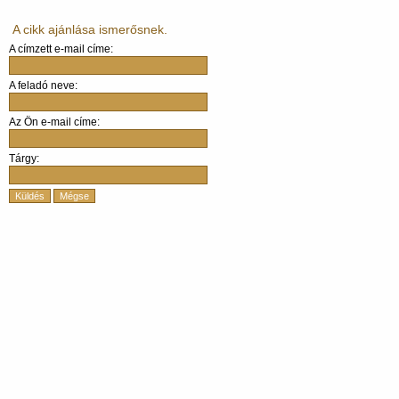
A cikk ajánlása ismerősnek.
A címzett e-mail címe:
A feladó neve:
Az Ön e-mail címe:
Tárgy:
Küldés
Mégse