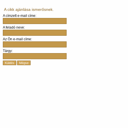
A cikk ajánlása ismerősnek.
A címzett e-mail címe:
A feladó neve:
Az Ön e-mail címe:
Tárgy:
Küldés
Mégse