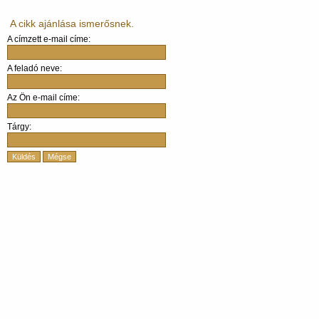
A cikk ajánlása ismerősnek.
A címzett e-mail címe:
A feladó neve:
Az Ön e-mail címe:
Tárgy:
Küldés
Mégse