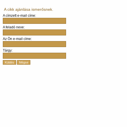
A cikk ajánlása ismerősnek.
A címzett e-mail címe:
A feladó neve:
Az Ön e-mail címe:
Tárgy:
Küldés
Mégse