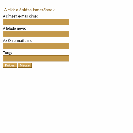
A cikk ajánlása ismerősnek.
A címzett e-mail címe:
A feladó neve:
Az Ön e-mail címe:
Tárgy:
Küldés
Mégse