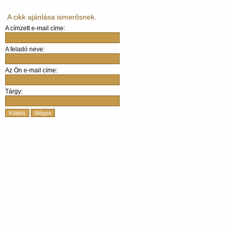
A cikk ajánlása ismerősnek.
A címzett e-mail címe:
A feladó neve:
Az Ön e-mail címe:
Tárgy:
Küldés
Mégse