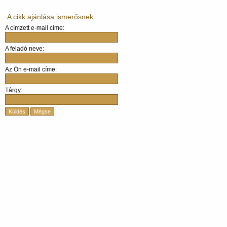
A cikk ajánlása ismerősnek.
A címzett e-mail címe:
A feladó neve:
Az Ön e-mail címe:
Tárgy:
Küldés
Mégse