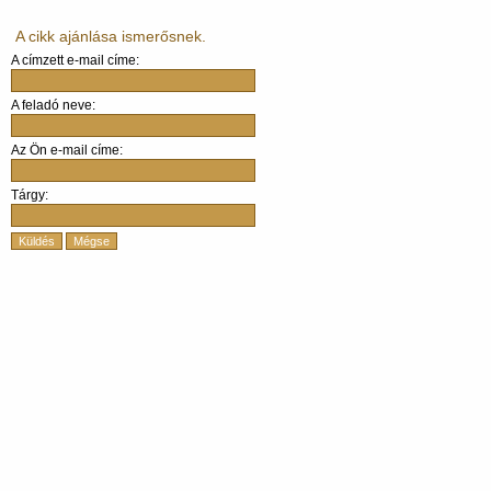
A cikk ajánlása ismerősnek.
A címzett e-mail címe:
A feladó neve:
Az Ön e-mail címe:
Tárgy:
Küldés
Mégse