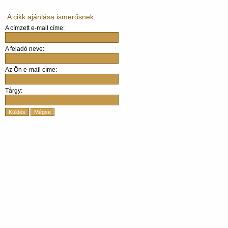
A cikk ajánlása ismerősnek.
A címzett e-mail címe:
A feladó neve:
Az Ön e-mail címe:
Tárgy:
Küldés
Mégse