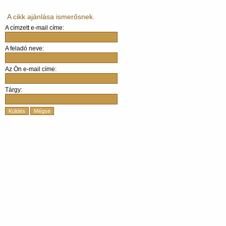
A cikk ajánlása ismerősnek.
A címzett e-mail címe:
A feladó neve:
Az Ön e-mail címe:
Tárgy:
Küldés
Mégse