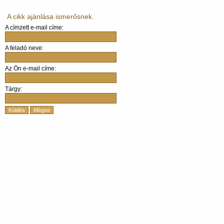
A cikk ajánlása ismerősnek.
A címzett e-mail címe:
A feladó neve:
Az Ön e-mail címe:
Tárgy:
Küldés
Mégse