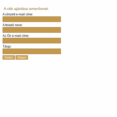
A cikk ajánlása ismerősnek.
A címzett e-mail címe:
A feladó neve:
Az Ön e-mail címe:
Tárgy:
Küldés
Mégse