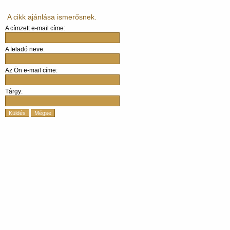
A cikk ajánlása ismerősnek.
A címzett e-mail címe:
A feladó neve:
Az Ön e-mail címe:
Tárgy:
Küldés
Mégse